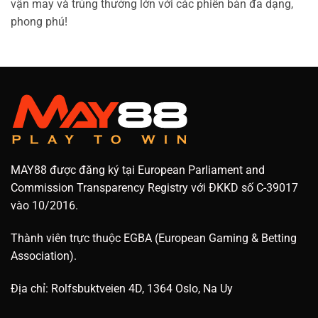
vận may và trúng thưởng lớn với các phiên bản đa dạng,
phong phú!
MAY88 được đăng ký tại European Parliament and
Commission Transparency Registry với ĐKKD số C-39017
vào 10/2016.
Thành viên trực thuộc EGBA (European Gaming & Betting
Association).
Địa chỉ: Rolfsbuktveien 4D, 1364 Oslo, Na Uy