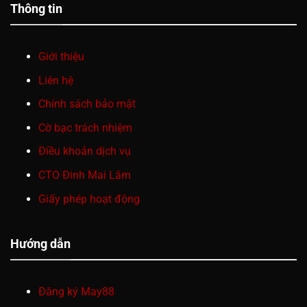
Thông tin
Giới thiệu
Liên hệ
Chính sách bảo mật
Cờ bạc trách nhiệm
Điều khoản dịch vụ
CTO Đinh Mai Lâm
Giấy phép hoạt động
Hướng dẫn
Đăng ký May88