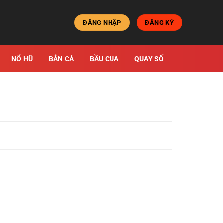
ĐĂNG NHẬP
ĐĂNG KÝ
NỔ HŨ
BẮN CÁ
BẦU CUA
QUAY SỐ