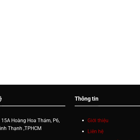
ệ
Thông tin
: 15A Hoàng Hoa Thám, P6,
Giới thiệu
ình Thạnh ,TPHCM
Liên hệ