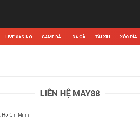
LIVE CASINO
GAME BÀI
ĐÁ GÀ
TÀI XỈU
XÓC ĐĨA
LIÊN HỆ MAY88
 Hồ Chí Minh