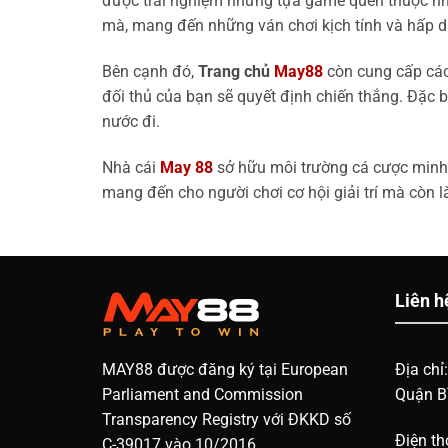
được trải nghiệm những tựa game quen thuộc 
mà, mang đến những ván chơi kịch tính và hấp d
Bên cạnh đó,
Trang chủ
May88
còn cung cấp cá
đối thủ của bạn sẽ quyết định chiến thắng. Đặc b
nước đi.
Nhà cái
May 88
sở hữu môi trường cá cược minh 
mang đến cho người chơi cơ hội giải trí mà còn l
Liên h
MAY88 được đăng ký tại European
Địa chỉ
Parliament and Commission
Quận B
Transparency Registry với ĐKKD số
Điện th
C-39017 vào 10/2016.