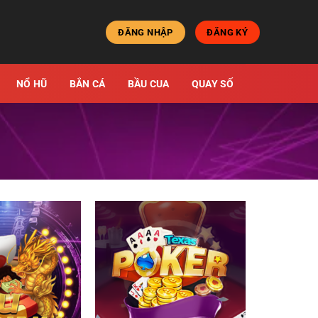
ĐĂNG NHẬP
ĐĂNG KÝ
NỔ HŨ
BẮN CÁ
BẦU CUA
QUAY SỐ