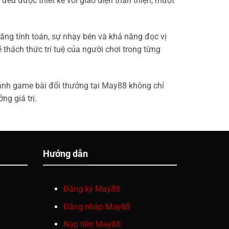
 đều được thiết kế với giao diện thân thiện, mượt
năng tính toán, sự nhạy bén và khả năng đọc vị
sẽ thách thức trí tuệ của người chơi trong từng
sảnh game bài đổi thưởng tại May88 không chỉ
ng giá trị.
Hướng dẫn
Đăng ký May88
Đăng nhập May88
Nạp tiền May88