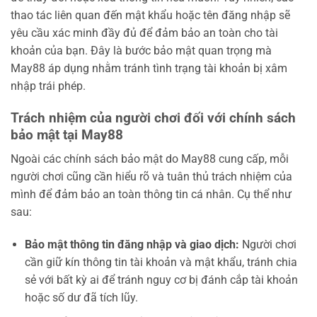
thao tác liên quan đến mật khẩu hoặc tên đăng nhập sẽ
yêu cầu xác minh đầy đủ để đảm bảo an toàn cho tài
khoản của bạn. Đây là bước bảo mật quan trọng mà
May88 áp dụng nhằm tránh tình trạng tài khoản bị xâm
nhập trái phép.
Trách nhiệm của người chơi đối với chính sách
bảo mật tại May88
Ngoài các chính sách bảo mật do May88 cung cấp, mỗi
người chơi cũng cần hiểu rõ và tuân thủ trách nhiệm của
mình để đảm bảo an toàn thông tin cá nhân. Cụ thể như
sau:
Bảo mật thông tin đăng nhập và giao dịch:
Người chơi
cần giữ kín thông tin tài khoản và mật khẩu, tránh chia
sẻ với bất kỳ ai để tránh nguy cơ bị đánh cắp tài khoản
hoặc số dư đã tích lũy.