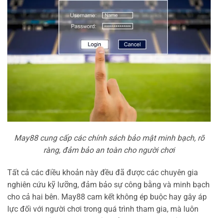
May88 cung cấp các chính sách bảo mật minh bạch, rõ
ràng, đảm bảo an toàn cho người chơi
Tất cả các điều khoản này đều đã được các chuyên gia
nghiên cứu kỹ lưỡng, đảm bảo sự công bằng và minh bạch
cho cả hai bên. May88 cam kết không ép buộc hay gây áp
lực đối với người chơi trong quá trình tham gia, mà luôn