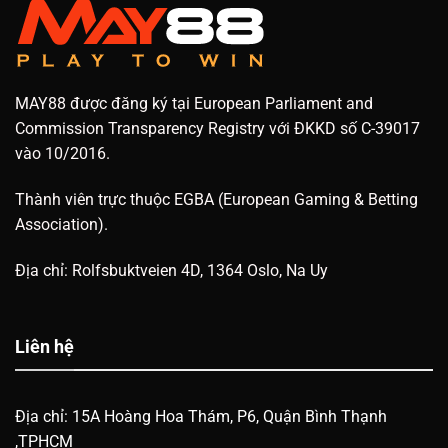
MAY88 được đăng ký tại European Parliament and
Commission Transparency Registry với ĐKKD số C-39017
vào 10/2016.
Thành viên trực thuộc EGBA (European Gaming & Betting
Association).
Địa chỉ: Rolfsbuktveien 4D, 1364 Oslo, Na Uy
Liên hệ
Địa chỉ: 15A Hoàng Hoa Thám, P6, Quận Bình Thạnh
,TPHCM