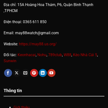
Địa chỉ: 15A Hoàng Hoa Thám, P6, Quận Bình Thạnh
,TPHCM
Điện thoại: 0365 611 850
Email:
may88watch@gmail.com
Website:
https://may88.us.org/
Đối tác:
Keonhacai
,
Nohu
,
789club
,
W88
,
Kèo Nhà Cái 5
,
Sunwin
Thông tin
Giới thiệu