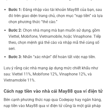
Bước 1:
Đăng nhập vào tài khoản May88 của bạn, sau
đó trên giao diện trang chủ, chọn mục “nạp tiền” và lựa
chọn phương thức “thẻ cào.”
Bước 2:
Chọn nhà mạng mà bạn muốn sử dụng, gồm
Viettel, Mobifone, Vietnamobile, hoặc Vinaphone. Tiếp
theo, chọn mệnh giá thẻ cào và nhập mã thẻ cùng số
seri.
Bước 3:
Nhấn “xác nhận” để hoàn tất việc nạp tiền.
Lưu ý rằng các nhà mạng áp dụng mức chiết khấu như
sau: Viettel 11%, Mobifone 12%, Vinaphone 12%, và
Vietnamobile 11%.
Cách nạp tiền vào nhà cái May88 qua ví điện tử
Bên cạnh phương thức nạp qua Codepay hay ngân hàng,
nạp tiền vào May88 qua ví điện tử cũng là một giải pháp