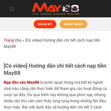
Chuyển
đến
nội
dung
ĐĂNG KÝ
ĐĂNG NHẬP
Trang chủ
»
[Có video] Hướng dẫn chi tiết cách nạp tiền
May88
[Có video] Hướng dẫn chi tiết cách nạp tiền
May88
Nạp tiền vào May88
là bước quan trọng mà bất kỳ người
chơi nào cũng cần thực hiện để tham gia các hoạt động cá
cược tại đây. Dù quá trình này không quá phức tạp, nhưng
nhiều tân thủ vẫn cảm thấy lúng túng trong những lần đầu
thực hiện. Bài viết dưới đây sẽ hướng dẫn chi tiết 5 cách