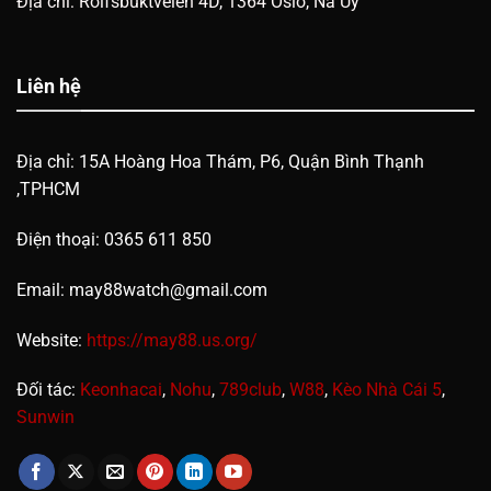
Địa chỉ: Rolfsbuktveien 4D, 1364 Oslo, Na Uy
Liên hệ
Địa chỉ: 15A Hoàng Hoa Thám, P6, Quận Bình Thạnh
,TPHCM
Điện thoại: 0365 611 850
Email:
may88watch@gmail.com
Website:
https://may88.us.org/
Đối tác:
Keonhacai
,
Nohu
,
789club
,
W88
,
Kèo Nhà Cái 5
,
Sunwin