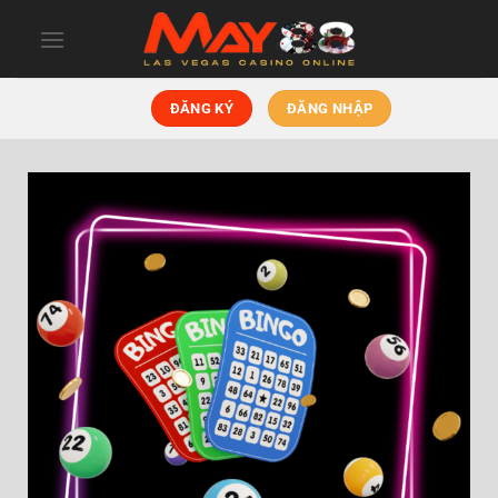
Chuyển
đến
nội
dung
ĐĂNG KÝ
ĐĂNG NHẬP