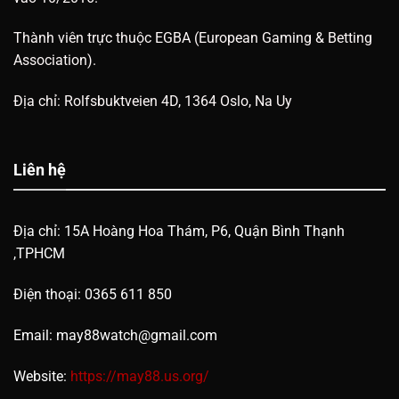
Thành viên trực thuộc EGBA (European Gaming & Betting
Association).
Địa chỉ: Rolfsbuktveien 4D, 1364 Oslo, Na Uy
Liên hệ
Địa chỉ: 15A Hoàng Hoa Thám, P6, Quận Bình Thạnh
,TPHCM
Điện thoại: 0365 611 850
Email:
may88watch@gmail.com
Website:
https://may88.us.org/