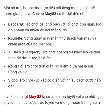
Một số trò chơi casino trực tiếp nổi tiếng mà bạn có thể
tham gia tại
Live Casino May88
có thể kể đến như:
Baccarat
: Trò chơi bài phổ biến với lối chơi đơn giản, tốc
độ nhanh và nhiều cơ hội thắng lớn.
Roulette
: Vòng quay may mắn, thử thách vận may và
chiến lược của người chơi.
Xì Dách
(Blackjack): Trò chơi đòi hỏi sự khéo léo và tính
toán để đạt được 21 điểm.
Rồng Hổ
: Trò chơi đơn giản, so điểm giữa hai lá bài
Rồng và Hổ.
Sicbo
: Trò chơi xúc xắc cổ điển với nhiều cách cược hấp
dẫn.
Live Casino tại
May 88
là sự lựa chọn tuyệt vời cho những
ai yêu thích cá cược trực tuyến và mong muốn trải nghiệm