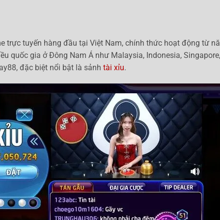
trực tuyến hàng đầu tại Việt Nam, chính thức hoạt động từ năm
ều quốc gia ở Đông Nam Á như Malaysia, Indonesia, Singapore
y88, đặc biệt nổi bật là sảnh
tài xỉu
.