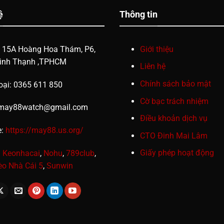
ệ
Thông tin
: 15A Hoàng Hoa Thám, P6,
Giới thiệu
ình Thạnh ,TPHCM
Liên hệ
Chính sách bảo mật
oại: 0365 611 850
Cờ bạc trách nhiệm
may88watch@gmail.com
Điều khoản dịch vụ
e:
https://may88.us.org/
CTO Đinh Mai Lâm
Giấy phép hoạt động
:
Keonhacai
,
Nohu
,
789club
,
èo Nhà Cái 5
,
Sunwin