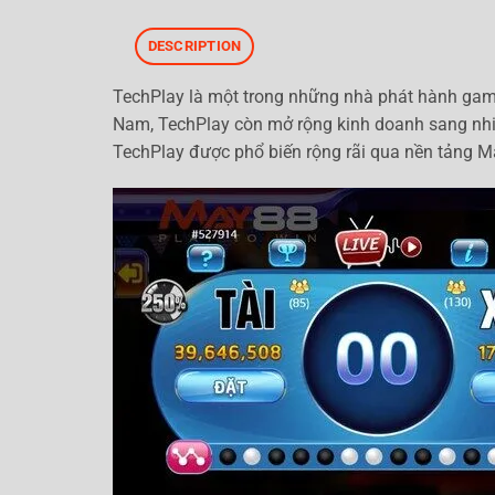
DESCRIPTION
TechPlay là một trong những nhà phát hành game 
Nam, TechPlay còn mở rộng kinh doanh sang nhi
TechPlay được phổ biến rộng rãi qua nền tảng Ma