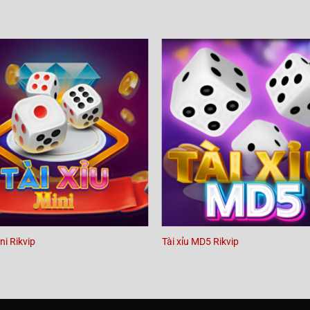
ini Rikvip
Tài xỉu MD5 Rikvip