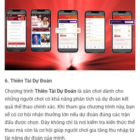
6. Thiên Tài Dự Đoán
Chương trình
Thiên Tài Dự Đoán
là sân chơi dành cho
những người chơi có khả năng phân tích và dự đoán kết
quả thể thao chính xác. Khi tham gia chương trình này, bạn
sẽ có cơ hội nhận thưởng lớn nếu dự đoán đúng các trận
đấu được chọn. Đây không chỉ là nơi kiểm tra kiến thức thể
thao mà còn là cơ hội giúp người chơi gia tăng thu nhập từ
tài năng dự đoán của mình.