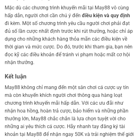
Mặc dù các chương trình khuyến mãi tại May88 vô cùng
hấp dẫn, người chơi cần chú ý đến
điều kiện và quy định
đi kèm. Một số chương trình yêu cầu người chơi phải đạt
đủ số lần cược nhất định trước khi rút thưởng, hoặc chỉ áp
dụng cho những khách hàng thỏa mãn các điều kiện về
thời gian và mức cược. Do đó, trước khi tham gia, bạn nên
đọc kỹ các điều khoản để tránh vi phạm hoặc mất cơ hội
nhận thưởng.
Kết luận
May88 không chỉ mang đến một sân chơi cá cược uy tín
mà còn khuyến khích người chơi thông qua hàng loạt
chương trình khuyến mãi hấp dẫn. Với các ưu đãi như
nhận hoa hồng, hoàn trả cược, bảo hiểm và những phần
thưởng lớn, May88 chắc chắn là lựa chọn tuyệt vời cho
những ai yêu thích cá cược. Hãy nhanh tay đăng ký tài
khoản tại May88 để nhận ngay 50K và trải nghiệm thế giới