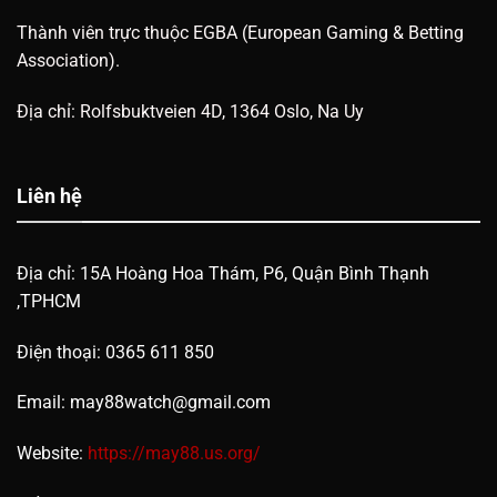
Thành viên trực thuộc EGBA (European Gaming & Betting
Association).
Địa chỉ: Rolfsbuktveien 4D, 1364 Oslo, Na Uy
Liên hệ
Địa chỉ: 15A Hoàng Hoa Thám, P6, Quận Bình Thạnh
,TPHCM
Điện thoại: 0365 611 850
Email:
may88watch@gmail.com
Website:
https://may88.us.org/