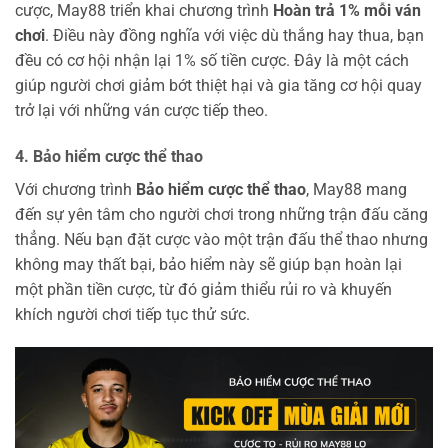
cược, May88 triển khai chương trình
Hoàn trả 1% mỗi ván
chơi
. Điều này đồng nghĩa với việc dù thắng hay thua, bạn
đều có cơ hội nhận lại 1% số tiền cược. Đây là một cách
giúp người chơi giảm bớt thiệt hại và gia tăng cơ hội quay
trở lại với những ván cược tiếp theo.
4. Bảo hiểm cược thể thao
Với chương trình
Bảo hiểm cược thể thao
, May88 mang
đến sự yên tâm cho người chơi trong những trận đấu căng
thẳng. Nếu bạn đặt cược vào một trận đấu thể thao nhưng
không may thất bại, bảo hiểm này sẽ giúp bạn hoàn lại
một phần tiền cược, từ đó giảm thiểu rủi ro và khuyến
khích người chơi tiếp tục thử sức.