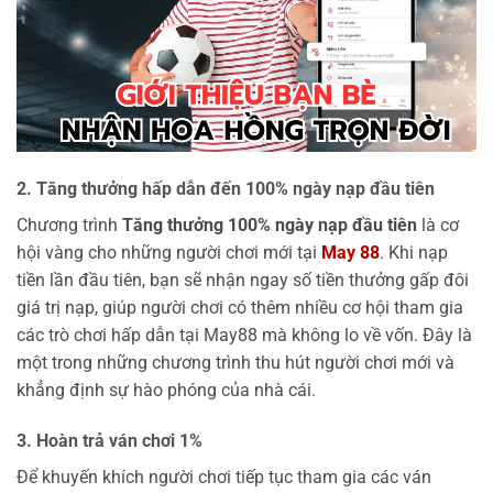
2. Tăng thưởng hấp dẫn đến 100% ngày nạp đầu tiên
Chương trình
Tăng thưởng 100% ngày nạp đầu tiên
là cơ
hội vàng cho những người chơi mới tại
May 88
. Khi nạp
tiền lần đầu tiên, bạn sẽ nhận ngay số tiền thưởng gấp đôi
giá trị nạp, giúp người chơi có thêm nhiều cơ hội tham gia
các trò chơi hấp dẫn tại May88 mà không lo về vốn. Đây là
một trong những chương trình thu hút người chơi mới và
khẳng định sự hào phóng của nhà cái.
3. Hoàn trả ván chơi 1%
Để khuyến khích người chơi tiếp tục tham gia các ván