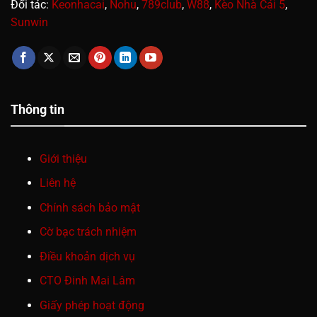
Đối tác:
Keonhacai
,
Nohu
,
789club
,
W88
,
Kèo Nhà Cái 5
,
Sunwin
Thông tin
Giới thiệu
Liên hệ
Chính sách bảo mật
Cờ bạc trách nhiệm
Điều khoản dịch vụ
CTO Đinh Mai Lâm
Giấy phép hoạt động