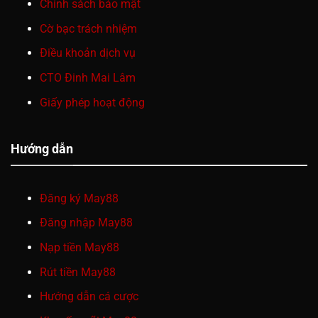
Chính sách bảo mật
Cờ bạc trách nhiệm
Điều khoản dịch vụ
CTO Đinh Mai Lâm
Giấy phép hoạt động
Hướng dẫn
Đăng ký May88
Đăng nhập May88
Nạp tiền May88
Rút tiền May88
Hướng dẫn cá cược