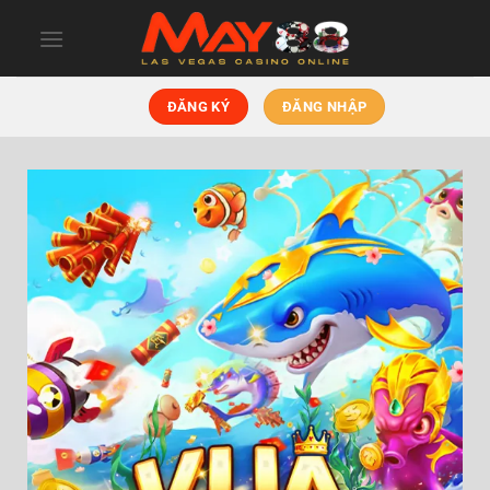
Chuyển
đến
nội
dung
ĐĂNG KÝ
ĐĂNG NHẬP