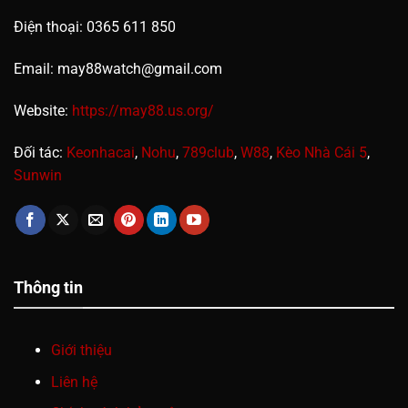
Điện thoại: 0365 611 850
Email:
may88watch@gmail.com
Website:
https://may88.us.org/
Đối tác:
Keonhacai
,
Nohu
,
789club
,
W88
,
Kèo Nhà Cái 5
,
Sunwin
Thông tin
Giới thiệu
Liên hệ