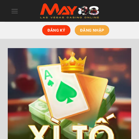
Chuyển
đến
nội
dung
ĐĂNG KÝ
ĐĂNG NHẬP