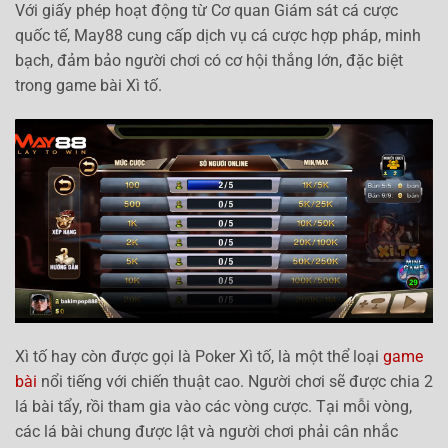
Với giấy phép hoạt động từ Cơ quan Giám sát cá cược
quốc tế, May88 cung cấp dịch vụ cá cược hợp pháp, minh
bạch, đảm bảo người chơi có cơ hội thắng lớn, đặc biệt
trong game bài Xì tố.
Xì tố hay còn được gọi là Poker Xì tố, là một thể loại
game
bài
nổi tiếng với chiến thuật cao. Người chơi sẽ được chia 2
lá bài tẩy, rồi tham gia vào các vòng cược. Tại mỗi vòng,
các lá bài chung được lật và người chơi phải cân nhắc