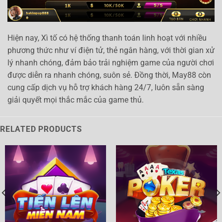
Hiện nay, Xì tố có hệ thống thanh toán linh hoạt với nhiều
phương thức như ví điện tử, thẻ ngân hàng, với thời gian xử
lý nhanh chóng, đảm bảo trải nghiệm game của người chơi
được diễn ra nhanh chóng, suôn sẻ. Đồng thời, May88 còn
cung cấp dịch vụ hỗ trợ khách hàng 24/7, luôn sẵn sàng
giải quyết mọi thắc mắc của game thủ.
RELATED PRODUCTS