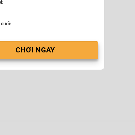
i:
 cuối:
CHƠI NGAY