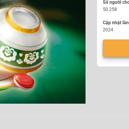
Số người chơ
50.258
Cập nhật lần
2024