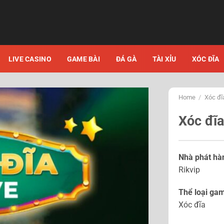
LIVE CASINO
GAME BÀI
ĐÁ GÀ
TÀI XỈU
XÓC ĐĨA
Home
/
Xóc đĩ
Xóc đĩa
Nhà phát hà
Rikvip
Thể loại ga
Xóc đĩa