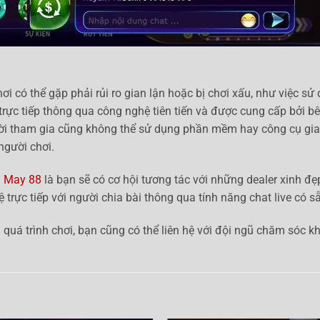
i có thể gặp phải rủi ro gian lận hoặc bị chơi xấu, như việc sử d
 trực tiếp thông qua công nghệ tiên tiến và được cung cấp bởi 
ười tham gia cũng không thể sử dụng phần mềm hay công cụ gian
người chơi.
i
May 88
là bạn sẽ có cơ hội tương tác với những dealer xinh đẹ
ệ trực tiếp với người chia bài thông qua tính năng chat live có
uá trình chơi, bạn cũng có thể liên hệ với đội ngũ chăm sóc kh