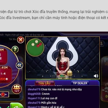
iện đại từ trò chơi Xóc đĩa truyền thống, mang lại trải nghiệm c
óc đĩa livestream, bạn chỉ cần máy tính hoặc điện thoại có kết n