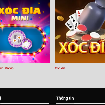
ini Rikvip
Xóc đĩa
ệ
Thông tin