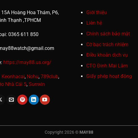
: 15A Hoàng Hoa Thám, P6,
Giới thiệu
ình Thạnh ,TPHCM
Liên hệ
Chính sách bảo mật
oại: 0365 611 850
Cờ bạc trách nhiệm
may88watch@gmail.com
Điều khoản dịch vụ
e:
https://may88.us.org/
CTO Đinh Mai Lâm
Giấy phép hoạt động
:
Keonhacai
,
Nohu
,
789club
,
èo Nhà Cái 5
,
Sunwin
Copyright 2026 ©
MAY88