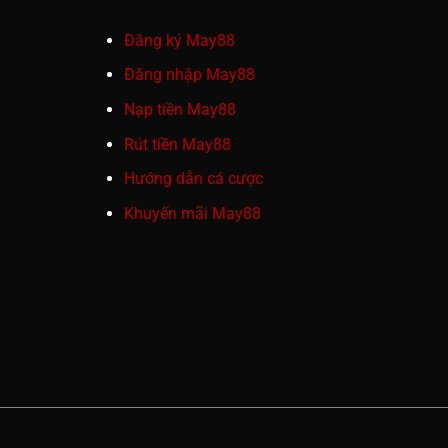
Đăng ký May88
Đăng nhập May88
Nạp tiền May88
Rút tiền May88
Hướng dẫn cá cược
Khuyến mãi May88