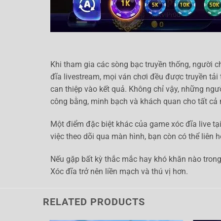
Khi tham gia các sòng bạc truyền thống, người chơ
đĩa livestream, mọi ván chơi đều được truyền tải
can thiệp vào kết quả. Không chỉ vậy, những ng
công bằng, minh bạch và khách quan cho tất cả 
Một điểm đặc biệt khác của game xóc đĩa live tạ
việc theo dõi qua màn hình, bạn còn có thể liên h
Nếu gặp bất kỳ thắc mắc hay khó khăn nào trong q
Xóc đĩa trở nên liền mạch và thú vị hơn.
RELATED PRODUCTS