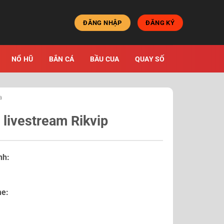
ĐĂNG NHẬP
ĐĂNG KÝ
NỔ HŨ
BẮN CÁ
BẦU CUA
QUAY SỐ
a
 livestream Rikvip
nh:
me: