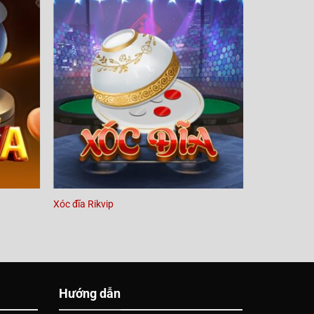
Xóc đĩa Rikvip
Hướng dẫn