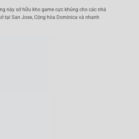
hương này sở hữu kho game cực khủng cho các nhà
 sở tại San Jose, Cộng hòa Dominica và nhanh