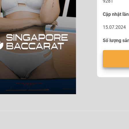
9281
Cập nhật lần
15.07.2024
Số lượng sả