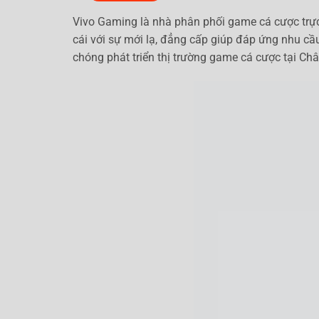
Vivo Gaming là nhà phân phối game cá cược trực
cái với sự mới lạ, đẳng cấp giúp đáp ứng nhu cầ
chóng phát triển thị trường game cá cược tại Ch