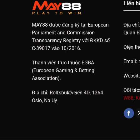
Liên h
MAY88 được đăng ký tại European
Địa chỉ
Parliament and Commission
Quận B
Transparency Registry với ĐKKD số
Điện th
C-39017 vào 10/2016.
Email:
Thành viên trực thuộc EGBA
(European Gaming & Betting
Websit
Association).
Đối tác
Địa chỉ: Rolfsbuktveien 4D, 1364
W88
,
K
Oslo, Na Uy