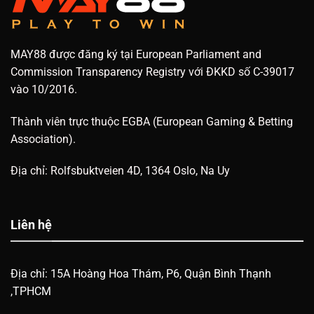
MAY88 được đăng ký tại European Parliament and
Commission Transparency Registry với ĐKKD số C-39017
vào 10/2016.
Thành viên trực thuộc EGBA (European Gaming & Betting
Association).
Địa chỉ: Rolfsbuktveien 4D, 1364 Oslo, Na Uy
Liên hệ
Địa chỉ: 15A Hoàng Hoa Thám, P6, Quận Bình Thạnh
,TPHCM