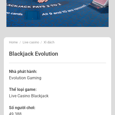
Home
/
Live casino
/
Xì dách
Blackjack Evolution
Nhà phát hành:
Evolution Gaming
Thể loại game:
Live Casino Blackjack
Số người chơi:
49.388