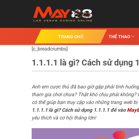
Chuyển
đến
nội
dung
TRANG CHỦ
THỂ THAO
[c_breadcrumbs]
1.1.1.1 là gì? Cách sử dụng 
Anh em cược thủ đã bao giờ gặp phải tình huốn
tham gia chơi chưa? Thật khó chịu phải không? C
có thể giúp bạn truy cập vào những trang web b
1.1.1.1 là gì? Cách sử dụng 1.1.1.1 để vào
May
yêu thích và cơ hội thắng lớn!