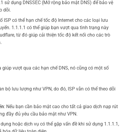
.1 sử dụng DNSSEC (Mở rộng bảo mật DNS) để bảo vệ
o dõi.
 ISP có thể hạn chế tốc độ Internet cho các loại lưu
uyến. 1.1.1.1 có thể giúp bạn vượt qua tình trạng này
lare, từ đó giúp cải thiện tốc độ kết nối cho các trò
.
 và giúp vượt qua các hạn chế DNS, nó cũng có một số
àn bộ lưu lượng như VPN, do đó, ISP vẫn có thể theo dõi
ến
: Nếu bạn cần bảo mật cao cho tất cả giao dịch nạp rút
 ứng đầy đủ yêu cầu bảo mật như VPN.
 dụng hoặc dịch vụ có thể gặp vấn đề khi sử dụng 1.1.1.1,
 hóa dữ liệu toàn diện.