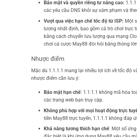
Bảo mật và quyền riêng tư nâng cao:
1.1.1
các yêu cầu DNS khỏi sự xâm phạm và the
Vượt qua việc hạn chế tốc độ từ ISP:
Một số
lượng nhất định, bao gồm cả trò chơi trực t
bằng cách chuyển lưu lượng qua mạng Cloudf
chơi cá cược May88 đòi hỏi băng thông lớn
Nhược điểm
Mặc dù 1.1.1.1 mang lại nhiều lợi ích về tốc độ
nhược điểm cần lưu ý:
Bảo mật hạn chế
: 1.1.1.1 không mã hóa to
các trang web bạn truy cập.
Không phù hợp với mọi hoạt động trực tuy
tiền May88 trực tuyến, 1.1.1.1 không đáp
Khả năng tương thích hạn chế
: Một số ứng
đặc biệt là khi ứng dụng May88 yêu cầu mã