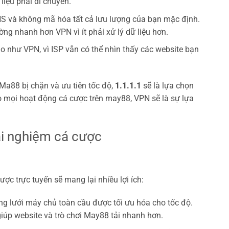
iệu phải di chuyển.
NS và không mã hóa tất cả lưu lượng của bạn mặc định.
ờng nhanh hơn VPN vì ít phải xử lý dữ liệu hơn.
 như VPN, vì ISP vẫn có thể nhìn thấy các website bạn
Ma88 bị chặn và ưu tiên tốc độ,
1.1.1.1
sẽ là lựa chọn
o mọi hoạt động cá cược trên may88, VPN sẽ là sự lựa
rải nghiệm cá cược
ợc trực tuyến sẽ mang lại nhiều lợi ích:
ng lưới máy chủ toàn cầu được tối ưu hóa cho tốc độ.
giúp website và trò chơi May88 tải nhanh hơn.