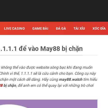
LIVE CASINO
GAME BÀI
ĐÁ GÀ
TÀI XỈU
XÓC ĐĨA
1.1.1.1 để vào May88 bị chặn
g không thể vào được website sòng bạc khi đang muốn
hính vì thế, 1.1.1.1 sẽ là cứu cánh cho bạn. Công cụ này
ị chặn một cách dễ dàng. Hãy cùng
may88.watch
tìm hiểu
88
bị chặn
, để anh em có thể quay lại với những trò chơi