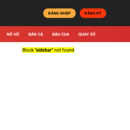
ĐĂNG NHẬP
ĐĂNG KÝ
NỔ HŨ
BẮN CÁ
BẦU CUA
QUAY SỐ
Block
"sidebar"
not found