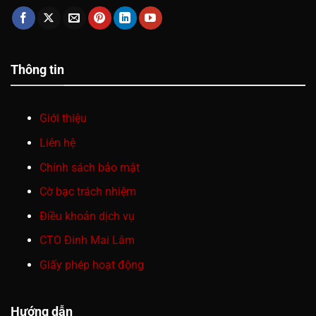
Thông tin
Giới thiệu
Liên hệ
Chính sách bảo mật
Cờ bạc trách nhiệm
Điều khoản dịch vụ
CTO Đinh Mai Lâm
Giấy phép hoạt động
Hướng dẫn