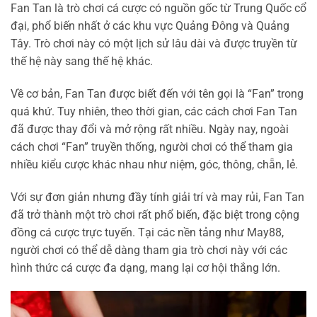
Fan Tan là trò chơi cá cược có nguồn gốc từ Trung Quốc cổ
đại, phổ biến nhất ở các khu vực Quảng Đông và Quảng
Tây. Trò chơi này có một lịch sử lâu dài và được truyền từ
thế hệ này sang thế hệ khác.
Về cơ bản, Fan Tan được biết đến với tên gọi là “Fan” trong
quá khứ. Tuy nhiên, theo thời gian, các cách chơi Fan Tan
đã được thay đổi và mở rộng rất nhiều. Ngày nay, ngoài
cách chơi “Fan” truyền thống, người chơi có thể tham gia
nhiều kiểu cược khác nhau như niệm, góc, thông, chẵn, lẻ.
Với sự đơn giản nhưng đầy tính giải trí và may rủi, Fan Tan
đã trở thành một trò chơi rất phổ biến, đặc biệt trong cộng
đồng cá cược trực tuyến. Tại các nền tảng như May88,
người chơi có thể dễ dàng tham gia trò chơi này với các
hình thức cá cược đa dạng, mang lại cơ hội thắng lớn.