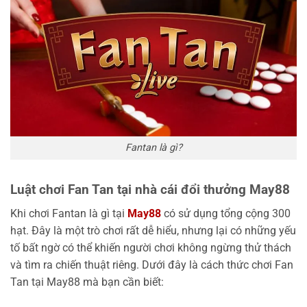
Fantan là gì?
Luật chơi Fan Tan tại nhà cái đổi thưởng May88
Khi chơi Fantan là gì tại
May88
có sử dụng tổng cộng 300
hạt. Đây là một trò chơi rất dễ hiểu, nhưng lại có những yếu
tố bất ngờ có thể khiến người chơi không ngừng thử thách
và tìm ra chiến thuật riêng. Dưới đây là cách thức chơi Fan
Tan tại May88 mà bạn cần biết: