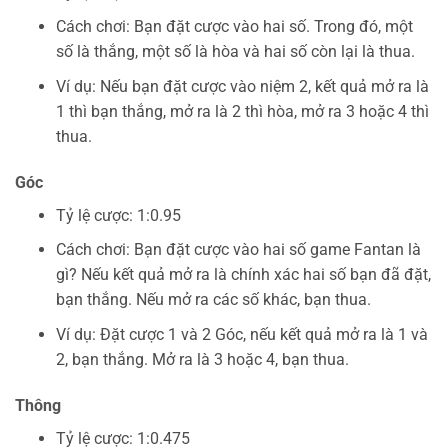
Cách chơi: Bạn đặt cược vào hai số. Trong đó, một
số là thắng, một số là hòa và hai số còn lại là thua.
Ví dụ: Nếu bạn đặt cược vào niệm 2, kết quả mở ra là
1 thì bạn thắng, mở ra là 2 thì hòa, mở ra 3 hoặc 4 thì
thua.
Góc
Tỷ lệ cược: 1:0.95
Cách chơi: Bạn đặt cược vào hai số game Fantan là
gì? Nếu kết quả mở ra là chính xác hai số bạn đã đặt,
bạn thắng. Nếu mở ra các số khác, bạn thua.
Ví dụ: Đặt cược 1 và 2 Góc, nếu kết quả mở ra là 1 và
2, bạn thắng. Mở ra là 3 hoặc 4, bạn thua.
Thông
Tỷ lệ cược: 1:0.475