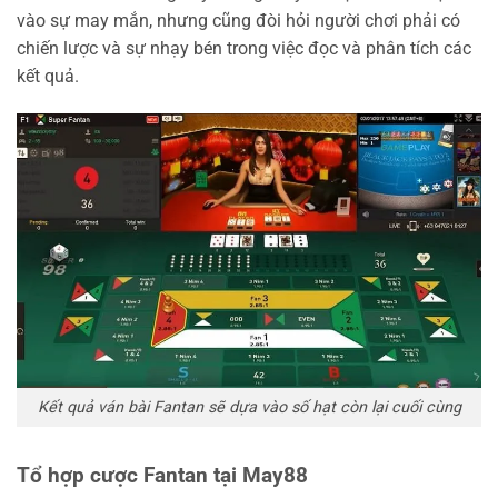
vào sự may mắn, nhưng cũng đòi hỏi người chơi phải có
chiến lược và sự nhạy bén trong việc đọc và phân tích các
kết quả.
Kết quả ván bài Fantan sẽ dựa vào số hạt còn lại cuối cùng
Tổ hợp cược Fantan tại May88