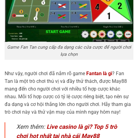
Game Fan Tan cung cấp đa dạng các cửa cược để người chơi
lựa chọn
Như vậy, người chơi đã nắm rõ game
Fantan là gì
? Fan
Tan là một trò chơi thú vị và đầy thử thách, được May88
mang đến cho người chơi với nhiều tổ hợp cược khác
nhau. Mỗi tổ hợp cược có tỷ lệ cược riêng biệt, tạo nên sự
đa dạng và cơ hội thắng lớn cho người chơi. Hãy tham gia
trò chơi này và thử vận may của mình ngay hôm nay!
Xem thêm:
Live casino là gì? Top 5 trò
chơi hot nhất tại nhà cái May88