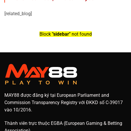
[related_blog]
Block
"sidebar"
not found
MAY88 được đăng ký tại European Parliament and
Commission Transparency Registry với ĐKKD số C-39017
vào 10/2016.
Thành viên trực thuộc EGBA (European Gaming & Betting
Association).