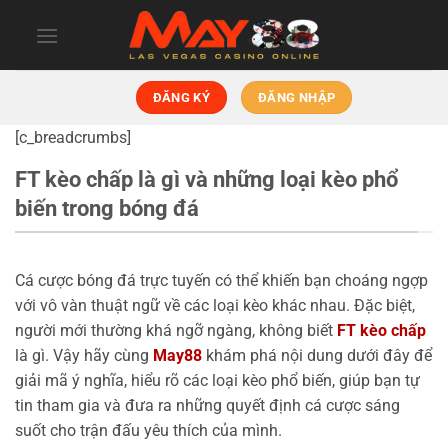
Chuyển
đến
nội
dung
ĐĂNG KÝ
ĐĂNG NHẬP
[c_breadcrumbs]
FT kèo chấp là gì và những loại kèo phổ
biến trong bóng đá
Cá cược bóng đá trực tuyến có thể khiến bạn choáng ngợp
với vô vàn thuật ngữ về các loại kèo khác nhau. Đặc biệt,
người mới thường khá ngỡ ngàng, không biết
FT kèo chấp
là gì. Vậy hãy cùng
May88
khám phá nội dung dưới đây để
giải mã ý nghĩa, hiểu rõ các loại kèo phổ biến, giúp bạn tự
tin tham gia và đưa ra những quyết định cá cược sáng
suốt cho trận đấu yêu thích của mình.