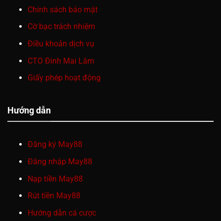
Chính sách bảo mật
Cờ bạc trách nhiệm
Điều khoản dịch vụ
CTO Đinh Mai Lâm
Giấy phép hoạt động
Hướng dẫn
Đăng ký May88
Đăng nhập May88
Nạp tiền May88
Rút tiền May88
Hướng dẫn cá cược