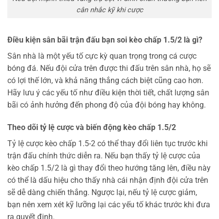
cân nhắc kỹ khi cược
Điều kiện sân bãi trận đấu bạn soi kèo chấp 1.5/2 là gì?
Sân nhà là một yếu tố cực kỳ quan trọng trong cá cược
bóng đá. Nếu đội cửa trên được thi đấu trên sân nhà, họ sẽ
có lợi thế lớn, và khả năng thắng cách biệt cũng cao hơn.
Hãy lưu ý các yếu tố như điều kiện thời tiết, chất lượng sân
bãi có ảnh hưởng đến phong độ của đội bóng hay không.
Theo dõi tỷ lệ cược và biến động kèo chấp 1.5/2
Tỷ lệ cược kèo chấp 1.5-2 có thể thay đổi liên tục trước khi
trận đấu chính thức diễn ra. Nếu bạn thấy tỷ lệ cược của
kèo chấp 1.5/2 là gì thay đổi theo hướng tăng lên, điều này
có thể là dấu hiệu cho thấy nhà cái nhận định đội cửa trên
sẽ dễ dàng chiến thắng. Ngược lại, nếu tỷ lệ cược giảm,
bạn nên xem xét kỹ lưỡng lại các yếu tố khác trước khi đưa
ra quyết định.