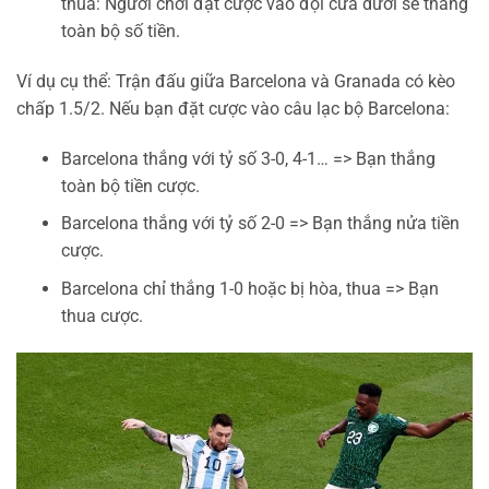
thua: Người chơi đặt cược vào đội cửa dưới sẽ thắng
toàn bộ số tiền.
Ví dụ cụ thể: Trận đấu giữa Barcelona và Granada có kèo
chấp 1.5/2. Nếu bạn đặt cược vào câu lạc bộ Barcelona:
Barcelona thắng với tỷ số 3-0, 4-1… => Bạn thắng
toàn bộ tiền cược.
Barcelona thắng với tỷ số 2-0 => Bạn thắng nửa tiền
cược.
Barcelona chỉ thắng 1-0 hoặc bị hòa, thua => Bạn
thua cược.