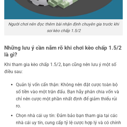
Người chơi nên đọc thêm bài nhận định chuyên gia trước khi
soi kèo chấp 1.5/2
Những lưu ý cần nắm rõ khi chơi kèo chấp 1.5/2
là gì?
Khi tham gia kèo chấp 1.5/2, bạn cũng nên lưu ý một số
điều sau:
Quản lý vốn cẩn thận: Không nên đặt cược toàn bộ
số tiền vào một trận đấu. Bạn hãy phân chia vốn và
chỉ nên cược một phần nhất định để giảm thiểu rủi
ro.
Chọn nhà cái uy tín: Đảm bảo bạn tham gia tại các
nhà cái uy tín, cung cấp tỷ lệ cược hợp lý và có chính