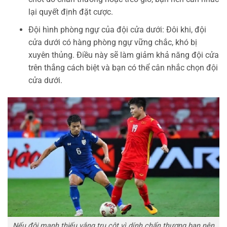
lại quyết định đặt cược.
Đội hình phòng ngự của đội cửa dưới: Đôi khi, đội
cửa dưới có hàng phòng ngự vững chắc, khó bị
xuyên thủng. Điều này sẽ làm giảm khả năng đội cửa
trên thắng cách biệt và bạn có thể cân nhắc chọn đội
cửa dưới.
Nếu đội mạnh thiếu vắng trụ cột vì dính chấn thương bạn nên