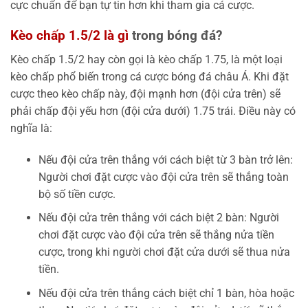
cực chuẩn để bạn tự tin hơn khi tham gia cá cược.
Kèo chấp 1.5/2 là gì
trong bóng đá?
Kèo chấp 1.5/2 hay còn gọi là kèo chấp 1.75, là một loại
kèo chấp phổ biến trong cá cược bóng đá châu Á. Khi đặt
cược theo kèo chấp này, đội mạnh hơn (đội cửa trên) sẽ
phải chấp đội yếu hơn (đội cửa dưới) 1.75 trái. Điều này có
nghĩa là:
Nếu đội cửa trên thắng với cách biệt từ 3 bàn trở lên:
Người chơi đặt cược vào đội cửa trên sẽ thắng toàn
bộ số tiền cược.
Nếu đội cửa trên thắng với cách biệt 2 bàn: Người
chơi đặt cược vào đội cửa trên sẽ thắng nửa tiền
cược, trong khi người chơi đặt cửa dưới sẽ thua nửa
tiền.
Nếu đội cửa trên thắng cách biệt chỉ 1 bàn, hòa hoặc