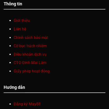
Thông tin
Giới thiệu
Liên hệ
Chính sách bảo mật
Cờ bạc trách nhiệm
Điều khoản dịch vụ
CTO Đinh Mai Lâm
Giấy phép hoạt động
Hướng dẫn
Đăng ký May88