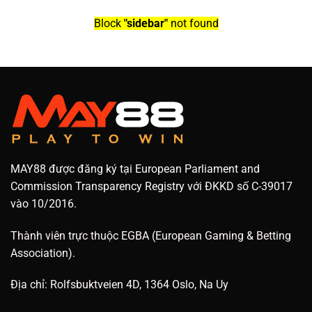
Block
"sidebar"
not found
MAY88 được đăng ký tại European Parliament and
Commission Transparency Registry với ĐKKD số C-39017
vào 10/2016.
Thành viên trực thuộc EGBA (European Gaming & Betting
Association).
Địa chỉ: Rolfsbuktveien 4D, 1364 Oslo, Na Uy