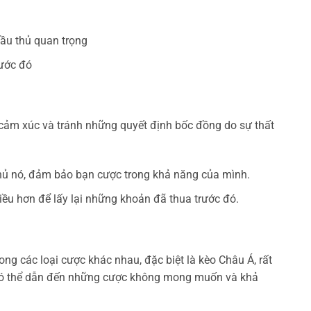
ầu thủ quan trọng
rước đó
cảm xúc và tránh những quyết định bốc đồng do sự thất
hủ nó, đảm bảo bạn cược trong khả năng của mình.
iều hơn để lấy lại những khoản đã thua trước đó.
ong các loại cược khác nhau, đặc biệt là kèo Châu Á, rất
 có thể dẫn đến những cược không mong muốn và khả