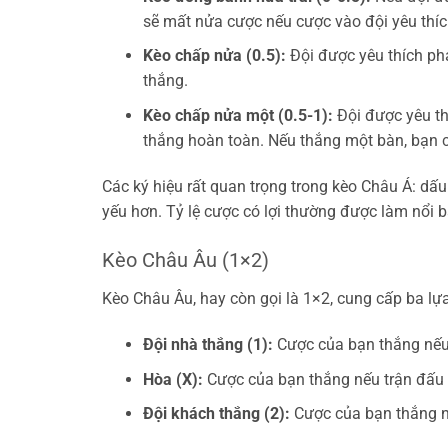
sẽ mất nửa cược nếu cược vào đội yêu thíc
Kèo chấp nửa (0.5):
Đội được yêu thích phả
thắng.
Kèo chấp nửa một (0.5-1):
Đội được yêu th
thắng hoàn toàn. Nếu thắng một bàn, bạn 
Các ký hiệu rất quan trọng trong kèo Châu Á: dấu 
yếu hơn. Tỷ lệ cược có lợi thường được làm nổi 
Kèo Châu Âu (1×2)
Kèo Châu Âu, hay còn gọi là 1×2, cung cấp ba lự
Đội nhà thắng (1):
Cược của bạn thắng nếu 
Hòa (X):
Cược của bạn thắng nếu trận đấu 
Đội khách thắng (2):
Cược của bạn thắng n