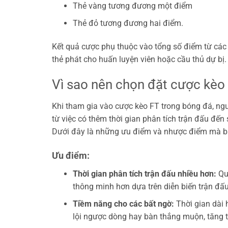
Thẻ vàng tương đương một điểm
Thẻ đỏ tương đương hai điểm.
Kết quả cược phụ thuộc vào tổng số điểm từ các t
thẻ phát cho huấn luyện viên hoặc cầu thủ dự bị.
Vì sao nên chọn đặt cược kèo
Khi tham gia vào cược kèo FT trong bóng đá, ngườ
từ việc có thêm thời gian phân tích trận đấu đến 
Dưới đây là những ưu điểm và nhược điểm mà bạn
Ưu điểm:
Thời gian phân tích trận đấu nhiều hơn:
Qua
thông minh hơn dựa trên diễn biến trận đấu
Tiềm năng cho các bất ngờ:
Thời gian dài 
lội ngược dòng hay bàn thắng muộn, tăng 