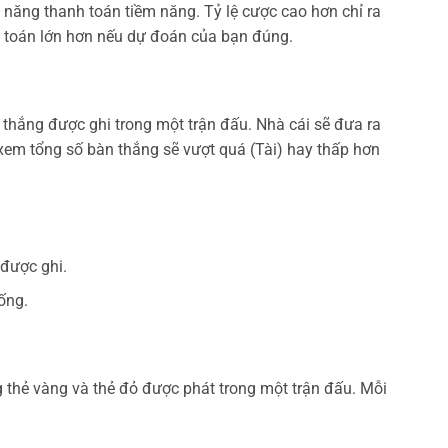
 năng thanh toán tiềm năng. Tỷ lệ cược cao hơn chỉ ra
h toán lớn hơn nếu dự đoán của bạn đúng.
 thắng được ghi trong một trận đấu. Nhà cái sẽ đưa ra
xem tổng số bàn thắng sẽ vượt quá (Tài) hay thấp hơn
 được ghi.
ống.
g thẻ vàng và thẻ đỏ được phát trong một trận đấu. Mỗi