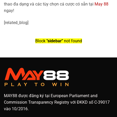
thao đa dạng và các tùy chọn cá cược có sẵn tại
May 88
ngay!
[related_blog]
Block
"sidebar"
not found
MAY88 được đăng ký tại European Parliament and
Commission Transparency Registry với ĐKKD số C-39017
vào 10/2016.