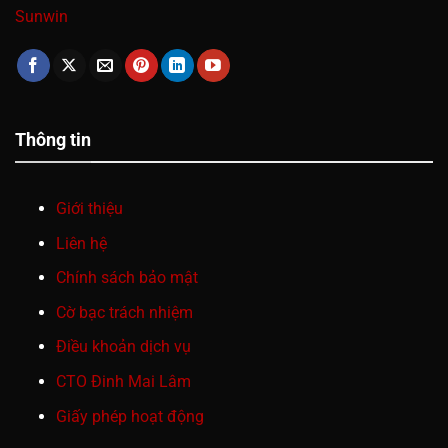
Sunwin
Thông tin
Giới thiệu
Liên hệ
Chính sách bảo mật
Cờ bạc trách nhiệm
Điều khoản dịch vụ
CTO Đinh Mai Lâm
Giấy phép hoạt động