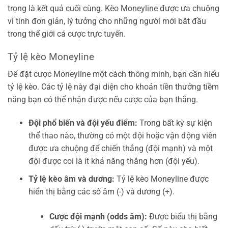
trọng là kết quả cuối cùng. Kèo Moneyline được ưa chuộng
vì tính đơn giản, lý tưởng cho những người mới bắt đầu
trong thế giới cá cược trực tuyến.
Tỷ lệ kèo Moneyline
Để đặt cược Moneyline một cách thông minh, bạn cần hiểu
tỷ lệ kèo. Các tỷ lệ này đại diện cho khoản tiền thưởng tiềm
năng bạn có thể nhận được nếu cược của bạn thắng.
Đội phổ biến và đội yếu điểm:
Trong bất kỳ sự kiện
thể thao nào, thường có một đội hoặc vận động viên
được ưa chuộng để chiến thắng (đội mạnh) và một
đội được coi là ít khả năng thắng hơn (đội yếu).
Tỷ lệ kèo âm và dương:
Tỷ lệ kèo Moneyline được
hiển thị bằng các số âm (-) và dương (+).
Cược đội mạnh (odds âm):
Được biểu thị bằng