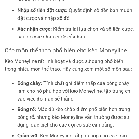
Nhập số tiền đặt cược:
Quyết định số tiền bạn muốn
đặt cược và nhập số đó.
Xác nhận cược:
Kiểm tra lại lựa chọn và số tiền cược,
sau đó xác nhận cược của bạn.
Các môn thể thao phổ biến cho kèo Moneyline
Kèo Moneyline rất linh hoạt và được sử dụng phổ biến
trong nhiều môn thể thao. Hãy cùng xem một số môn sau:
Bóng chày:
Tính chất ghi điểm thấp của bóng chày
làm cho nó phù hợp với kèo Moneyline, tập trung chỉ
vào việc đội nào sẽ thắng.
Bóng rổ:
Mặc dù kèo chấp điểm phổ biến hơn trong
bóng rổ, nhưng kèo Moneyline vẫn thường được sử
dụng, đặc biệt cho các đội có sức cân bằng.
Quần vợt:
Kèo Moneyline rất phù hợp cho các trận