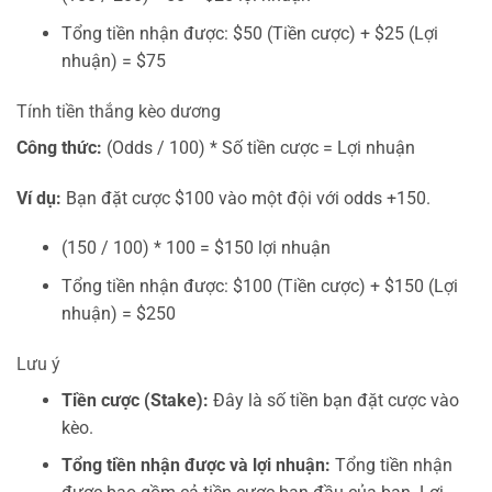
Tổng tiền nhận được: $50 (Tiền cược) + $25 (Lợi
nhuận) = $75
Tính tiền thắng kèo dương
Công thức:
(Odds / 100) * Số tiền cược = Lợi nhuận
Ví dụ:
Bạn đặt cược $100 vào một đội với odds +150.
(150 / 100) * 100 = $150 lợi nhuận
Tổng tiền nhận được: $100 (Tiền cược) + $150 (Lợi
nhuận) = $250
Lưu ý
Tiền cược (Stake):
Đây là số tiền bạn đặt cược vào
kèo.
Tổng tiền nhận được và lợi nhuận:
Tổng tiền nhận