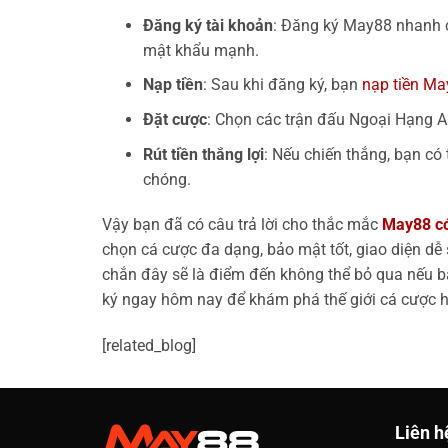
Đăng ký tài khoản
: Đăng ký May88 nhanh c
mật khẩu mạnh.
Nạp tiền
: Sau khi đăng ký, bạn
nạp tiền M
Đặt cược
: Chọn các trận đấu Ngoại Hạng An
Rút tiền thắng lợi
: Nếu chiến thắng, bạn có
chóng.
Vậy bạn đã có câu trả lời cho thắc mắc
May88 có 
chọn cá cược đa dạng, bảo mật tốt, giao diện dễ
chắn đây sẽ là điểm đến không thể bỏ qua nếu b
ký ngay hôm nay để khám phá thế giới cá cược 
[related_blog]
Liên h