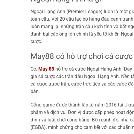
Ngoại Hạng Anh (Premier League) luôn là một gi
toàn cầu. Với 20 câu lạc bộ hàng đầu cạnh tranh
luôn mang lại những trận cầu kịch tính và bất ng
đánh bại các ông lớn chính là yếu tố khiến Ngoạ
cược.
May88 có hỗ trợ chơi cá cược
Có,
May 88
hỗ trợ cá cược Ngoại Hạng Anh. Đây l
gia cá cược các trận đấu Ngoại Hạng Anh. Nền 
cả cược trước trận, cược trực tiếp và các cược đặ
bàn.
Cổng game được thành lập từ năm 2016 tại Ukr
phẩm và dịch vụ. Đơn vị được cấp phép hoạt độn
định và luật chơi công bằng. Bên cạnh đó, nhà c
(EGBA), minh chứng cho cam kết với các chuẩn