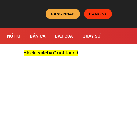
ĐĂNG NHẬP
ĐĂNG KÝ
NỔ HŨ
BẮN CÁ
BẦU CUA
QUAY SỐ
Block
"sidebar"
not found