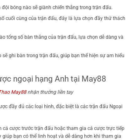
 đội bóng nào sẽ giành chiến thắng trong trận đấu.
 số cuối cùng của trận đấu, đây là lựa chọn đầy thử thách
vào tổng số bàn thắng của trận đấu, lựa chọn dễ dàng và
 sẽ ghi bàn trong trận đấu, giúp bạn thể hiện sự am hiểu
ược ngoại hạng Anh tại May88
Thao May88
nhận thưởng liền tay
 đầy đủ các loại hình, đặc biệt là các trận đấu Ngoại
n cá cược trước trận đấu hoặc tham gia cá cược trực tiếp
y giúp bạn có thể linh hoạt và dễ dàng hơn khi tham gia