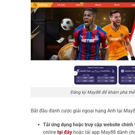
Đăng ký May88 để khám phá thế g
Bắt đầu đánh cược giải ngoại hạng Anh tại May8
Tải ứng dụng hoặc truy cập website chính
online
tại đây
hoặc tải app May88 dành cho 