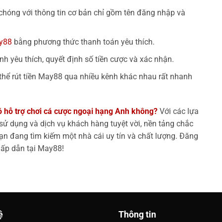
hóng với thông tin cơ bản chỉ gồm tên đăng nhập và
ay88
bằng phương thức thanh toán yêu thích.
h yêu thích, quyết định số tiền cược và xác nhận.
 thể rút tiền May88 qua nhiều kênh khác nhau rất nhanh
hỗ trợ chơi cá cược ngoại hạng Anh không?
Với các lựa
 sử dụng và dịch vụ khách hàng tuyệt vời, nền tảng chắc
ạn đang tìm kiếm một nhà cái uy tín và chất lượng. Đăng
hấp dẫn tại May88!
ệ
Thông tin