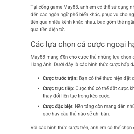
Tại cổng game May88, anh em có thể sử dụng nhi
đến các ngôn ngữ phổ biến khác, phục vụ cho ngư
tiền qua nhiều kênh khác nhau, bao gồm thẻ ngân
qua tiền điện tử.
Các lựa chọn cá cược ngoại h
May88 mang đến cho cược thủ những lựa chọn cá 
Hạng Anh. Dưới đây là các hình thức cược hấp d
Cược trước trận:
Bạn có thể thực hiện đặt c
Cược trực tiếp
: Cược thủ có thể đặt cược kh
thay đổi liên tục trong kèo cược.
Cược đặc biệt
: Nền tảng còn mang đến nhữ
góc hay cầu thủ nào sẽ ghi bàn.
Với các hình thức cược trên, anh em có thể chọn