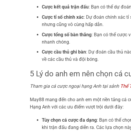
Cược kết quả trận đấu
: Bạn có thể dự đoán
Cược tỉ số chính xác
: Dự đoán chính xác tỉ
nhưng cũng vô cùng hấp dẫn.
Cược tổng số bàn thắng
: Bạn có thể cược 
nhanh chóng.
Cược cầu thủ ghi bàn
: Dự đoán cầu thủ nào
về các cầu thủ và đội bóng.
5 Lý do anh em nên chọn cá c
Tham gia cá cược ngoại hạng Anh tại sảnh
Thể 
May88 mang đến cho anh em một nền tảng cá cược
Hạng Anh với các ưu điểm vượt trội dưới đây:
Tùy chọn cá cược đa dạng
: Bạn có thể chọ
khi trận đấu đang diễn ra. Các lựa chọn nà