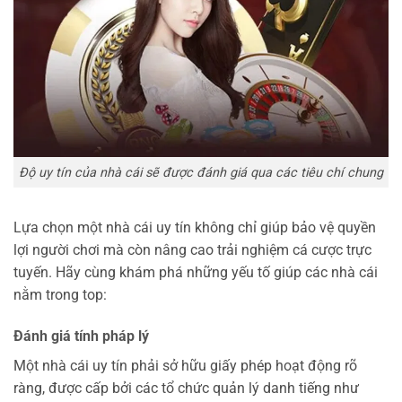
Độ uy tín của nhà cái sẽ được đánh giá qua các tiêu chí chung
Lựa chọn một nhà cái uy tín không chỉ giúp bảo vệ quyền
lợi người chơi mà còn nâng cao trải nghiệm cá cược trực
tuyến. Hãy cùng khám phá những yếu tố giúp các nhà cái
nằm trong top:
Đánh giá tính pháp lý
Một nhà cái uy tín phải sở hữu giấy phép hoạt động rõ
ràng, được cấp bởi các tổ chức quản lý danh tiếng như