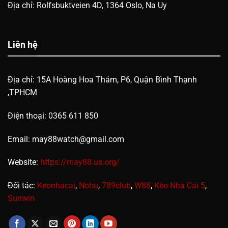
Địa chỉ: Rolfsbuktveien 4D, 1364 Oslo, Na Uy
Liên hệ
Địa chỉ: 15A Hoàng Hoa Thám, P6, Quận Bình Thạnh
,TPHCM
Điện thoại: 0365 611 850
Email:
may88watch@gmail.com
Website:
https://may88.us.org/
Đối tác:
Keonhacai
,
Nohu
,
789club
,
W88
,
Kèo Nhà Cái 5
,
Sunwin