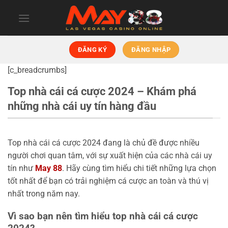
Chuyển
đến
nội
dung
ĐĂNG KÝ
ĐĂNG NHẬP
[c_breadcrumbs]
Top nhà cái cá cược 2024 – Khám phá
những nhà cái uy tín hàng đầu
Top nhà cái cá cược 2024 đang là chủ đề được nhiều
người chơi quan tâm, với sự xuất hiện của các nhà cái uy
tín như
May 88
.
Hãy cùng tìm hiểu chi tiết những lựa chọn
tốt nhất để bạn có trải nghiệm cá cược an toàn và thú vị
nhất trong năm nay.
Vì sao bạn nên tìm hiểu top nhà cái cá cược