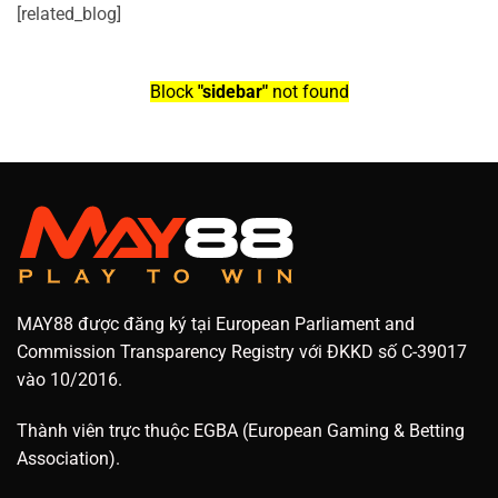
[related_blog]
Block
"sidebar"
not found
MAY88 được đăng ký tại European Parliament and
Commission Transparency Registry với ĐKKD số C-39017
vào 10/2016.
Thành viên trực thuộc EGBA (European Gaming & Betting
Association).