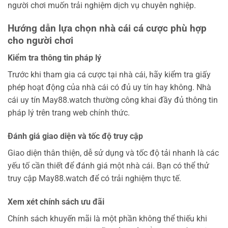
người chơi muốn trải nghiệm dịch vụ chuyên nghiệp.
Hướng dẫn lựa chọn nhà cái cá cược phù hợp
cho người chơi
Kiểm tra thông tin pháp lý
Trước khi tham gia cá cược tại nhà cái, hãy kiểm tra giấy
phép hoạt động của nhà cái có đủ uy tín hay không. Nhà
cái uy tín May88.watch thường công khai đầy đủ thông tin
pháp lý trên trang web chính thức.
Đánh giá giao diện và tốc độ truy cập
Giao diện thân thiện, dễ sử dụng và tốc độ tải nhanh là các
yếu tố cần thiết để đánh giá một nhà cái. Bạn có thể thử
truy cập May88.watch để có trải nghiệm thực tế.
Xem xét chính sách ưu đãi
Chính sách khuyến mãi là một phần không thể thiếu khi