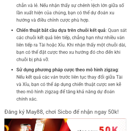
chẵn và lẻ. Nếu nhận thấy sự chênh lệch lớn giữa số
lần xuất hiện của chúng, bạn có thể dự đoán xu
hướng và điều chỉnh cược phù hợp.
Chiến thuật bắt cầu dựa trên chuỗi kết quả
: Quan sát
các chuỗi kết quả liên tiếp, chẳng hạn như nhiều ván
liên tiếp ra Tài hoặc Xỉu. Khi nhận thấy một chuỗi dài,
bạn có thể đặt cược theo xu hướng đó cho đến khi
chuỗi bị phá vỡ.
Sử dụng phương pháp cược theo mô hình zigzag
:
Nếu kết quả các ván trước liên tục thay đổi giữa Tài
và Xỉu, bạn có thể áp dụng chiến thuật cược xen kẽ
theo mô hình zigzag để tăng khả năng dự đoán
chính xác.
Đăng ký May88, chơi Sicbo để nhận ngay 50k!