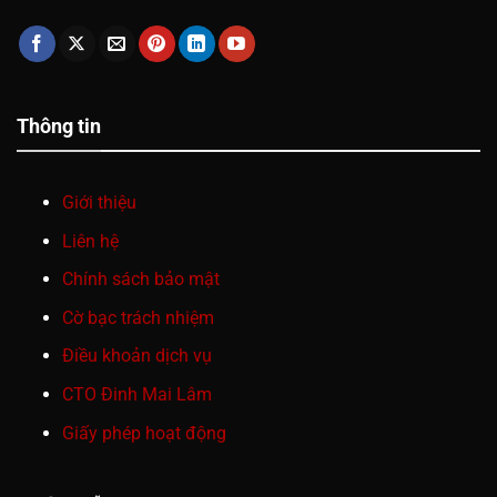
Thông tin
Giới thiệu
Liên hệ
Chính sách bảo mật
Cờ bạc trách nhiệm
Điều khoản dịch vụ
CTO Đinh Mai Lâm
Giấy phép hoạt động