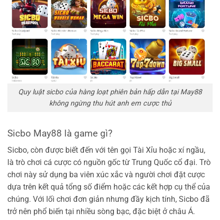
Quy luật sicbo của hàng loạt phiên bản hấp dẫn tại May88
không ngừng thu hút anh em cược thủ
Sicbo May88 là game gì?
Sicbo, còn được biết đến với tên gọi Tài Xỉu hoặc xí ngầu,
là trò chơi cá cược có nguồn gốc từ Trung Quốc cổ đại. Trò
chơi này sử dụng ba viên xúc xắc và người chơi đặt cược
dựa trên kết quả tổng số điểm hoặc các kết hợp cụ thể của
chúng. Với lối chơi đơn giản nhưng đầy kịch tính, Sicbo đã
trở nên phổ biến tại nhiều sòng bạc, đặc biệt ở châu Á.