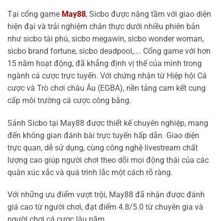
Tại cổng game
May88
, Sicbo được nâng tầm với giao diện
hiện đại và trải nghiệm chân thực dưới nhiều phiên bản
như sicbo tài phú, sicbo megawin, sicbo wonder woman,
sicbo brand fortune, sicbo deadpool,…. Cổng game với hơn
15 năm hoạt động, đã khẳng định vị thế của mình trong
ngành cá cược trực tuyến. Với chứng nhận từ Hiệp hội Cá
cược và Trò chơi châu Âu (EGBA), nền tảng cam kết cung
cấp môi trường cá cược công bằng.
Sảnh Sicbo tại May88 được thiết kế chuyên nghiệp, mang
đến không gian đánh bài trực tuyến hấp dẫn. Giao diện
trực quan, dễ sử dụng, cùng công nghệ livestream chất
lượng cao giúp người chơi theo dõi mọi động thái của các
quân xúc xắc và quá trình lắc một cách rõ ràng.
Với những ưu điểm vượt trội, May88 đã nhận được đánh
giá cao từ người chơi, đạt điểm 4.8/5.0 từ chuyên gia và
người chơi cá cược lâu năm.