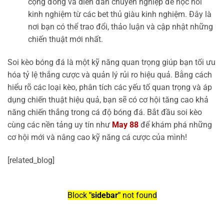
cộng đồng và diễn đàn chuyên nghiệp để học hỏi
kinh nghiệm từ các bet thủ giàu kinh nghiệm. Đây là
nơi bạn có thể trao đổi, thảo luận và cập nhật những
chiến thuật mới nhất.
Soi kèo bóng đá là một kỹ năng quan trọng giúp bạn tối ưu
hóa tỷ lệ thắng cược và quản lý rủi ro hiệu quả. Bằng cách
hiểu rõ các loại kèo, phân tích các yếu tố quan trọng và áp
dụng chiến thuật hiệu quả, bạn sẽ có cơ hội tăng cao khả
năng chiến thắng trong cá độ bóng đá. Bắt đầu soi kèo
cùng các nền tảng uy tín như
May 88
để khám phá những
cơ hội mới và nâng cao kỹ năng cá cược của mình!
[related_blog]
Block
"sidebar"
not found