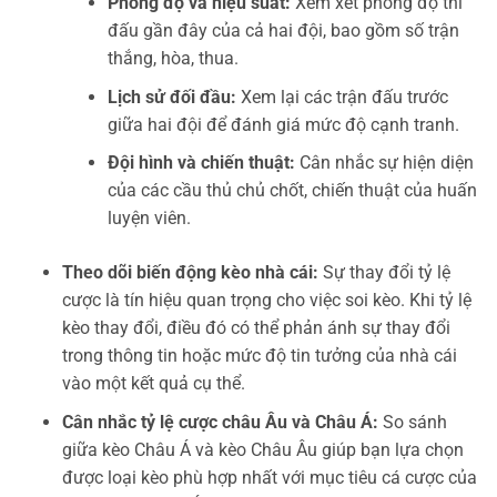
Phong độ và hiệu suất:
Xem xét phong độ thi
đấu gần đây của cả hai đội, bao gồm số trận
thắng, hòa, thua.
Lịch sử đối đầu:
Xem lại các trận đấu trước
giữa hai đội để đánh giá mức độ cạnh tranh.
Đội hình và chiến thuật:
Cân nhắc sự hiện diện
của các cầu thủ chủ chốt, chiến thuật của huấn
luyện viên.
Theo dõi biến động kèo nhà cái:
Sự thay đổi tỷ lệ
cược là tín hiệu quan trọng cho việc soi kèo. Khi tỷ lệ
kèo thay đổi, điều đó có thể phản ánh sự thay đổi
trong thông tin hoặc mức độ tin tưởng của nhà cái
vào một kết quả cụ thể.
Cân nhắc tỷ lệ cược châu Âu và Châu Á:
So sánh
giữa kèo Châu Á và kèo Châu Âu giúp bạn lựa chọn
được loại kèo phù hợp nhất với mục tiêu cá cược của