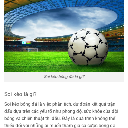
Soi kèo bóng đá là gì?
Soi kèo là gì?
Soi kèo bóng đá là việc phân tích, dự đoán kết quả trận
đấu dựa trên các yếu tố như phong độ, sức khỏe của đội
bóng và chiến thuật thi đấu. Đây là quá trình không thể
thiếu đối với những ai muốn tham gia cá cược bóng đá