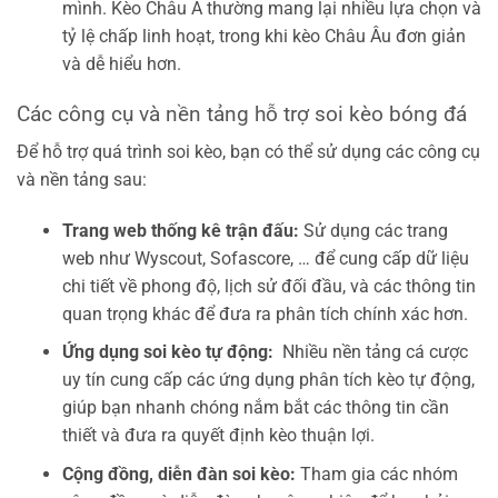
mình. Kèo Châu Á thường mang lại nhiều lựa chọn và
tỷ lệ chấp linh hoạt, trong khi kèo Châu Âu đơn giản
và dễ hiểu hơn.
Các công cụ và nền tảng hỗ trợ soi kèo bóng đá
Để hỗ trợ quá trình soi kèo, bạn có thể sử dụng các công cụ
và nền tảng sau:
Trang web thống kê trận đấu:
Sử dụng các trang
web như Wyscout, Sofascore, … để cung cấp dữ liệu
chi tiết về phong độ, lịch sử đối đầu, và các thông tin
quan trọng khác để đưa ra phân tích chính xác hơn.
Ứng dụng soi kèo tự động:
Nhiều nền tảng cá cược
uy tín cung cấp các ứng dụng phân tích kèo tự động,
giúp bạn nhanh chóng nắm bắt các thông tin cần
thiết và đưa ra quyết định kèo thuận lợi.
Cộng đồng, diễn đàn soi kèo:
Tham gia các nhóm