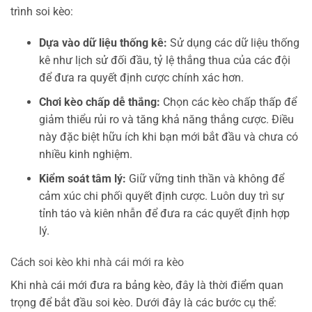
trình soi kèo:
Dựa vào dữ liệu thống kê:
Sử dụng các dữ liệu thống
kê như lịch sử đối đầu, tỷ lệ thắng thua của các đội
để đưa ra quyết định cược chính xác hơn.
Chơi kèo chấp dễ thắng:
Chọn các kèo chấp thấp để
giảm thiểu rủi ro và tăng khả năng thắng cược. Điều
này đặc biệt hữu ích khi bạn mới bắt đầu và chưa có
nhiều kinh nghiệm.
Kiểm soát tâm lý:
Giữ vững tinh thần và không để
cảm xúc chi phối quyết định cược. Luôn duy trì sự
tỉnh táo và kiên nhẫn để đưa ra các quyết định hợp
lý.
Cách soi kèo khi nhà cái mới ra kèo
Khi nhà cái mới đưa ra bảng kèo, đây là thời điểm quan
trọng để bắt đầu soi kèo. Dưới đây là các bước cụ thể: