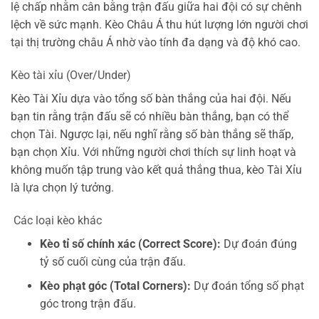
lệ chấp nhằm cân bằng trận đấu giữa hai đội có sự chênh
lệch về sức mạnh. Kèo Châu Á thu hút lượng lớn người chơi
tại thị trường châu Á nhờ vào tính đa dạng và độ khó cao.
Kèo tài xỉu (Over/Under)
Kèo Tài Xỉu dựa vào tổng số bàn thắng của hai đội. Nếu
bạn tin rằng trận đấu sẽ có nhiều bàn thắng, bạn có thể
chọn Tài. Ngược lại, nếu nghĩ rằng số bàn thắng sẽ thấp,
bạn chọn Xỉu. Với những người chơi thích sự linh hoạt và
không muốn tập trung vào kết quả thắng thua, kèo Tài Xỉu
là lựa chọn lý tưởng.
Các loại kèo khác
Kèo tỉ số chính xác (Correct Score):
Dự đoán đúng
tỷ số cuối cùng của trận đấu.
Kèo phạt góc (Total Corners):
Dự đoán tổng số phạt
góc trong trận đấu.