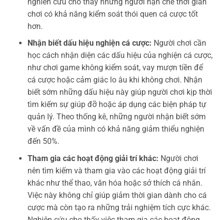
nghiên cứu cho thấy những người hạn chế thời gian
chơi có khả năng kiểm soát thói quen cá cược tốt
hơn.
Nhận biết dấu hiệu nghiện cá cược:
Người chơi cần
học cách nhận diện các dấu hiệu của nghiện cá cược,
như chơi game không kiểm soát, vay mượn tiền để
cá cược hoặc cảm giác lo âu khi không chơi. Nhận
biết sớm những dấu hiệu này giúp người chơi kịp thời
tìm kiếm sự giúp đỡ hoặc áp dụng các biện pháp tự
quản lý. Theo thống kê, những người nhận biết sớm
về vấn đề của mình có khả năng giảm thiểu nghiện
đến 50%.
Tham gia các hoạt động giải trí khác:
Người chơi
nên tìm kiếm và tham gia vào các hoạt động giải trí
khác như thể thao, văn hóa hoặc sở thích cá nhân.
Việc này không chỉ giúp giảm thời gian dành cho cá
cược mà còn tạo ra những trải nghiệm tích cực khác.
Nghiên cứu cho thấy việc tham gia các hoạt động