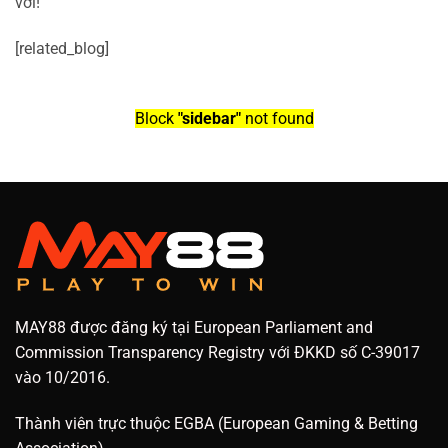
vời!
[related_blog]
Block
"sidebar"
not found
MAY88 được đăng ký tại European Parliament and
Commission Transparency Registry với ĐKKD số C-39017
vào 10/2016.
Thành viên trực thuộc EGBA (European Gaming & Betting