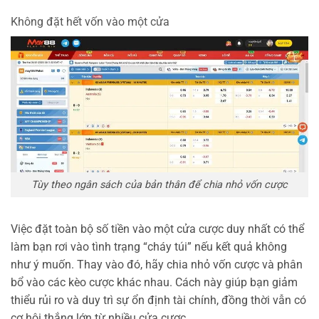
Không đặt hết vốn vào một cửa
Tùy theo ngân sách của bản thân để chia nhỏ vốn cược
Việc đặt toàn bộ số tiền vào một cửa cược duy nhất có thể
làm bạn rơi vào tình trạng “cháy túi” nếu kết quả không
như ý muốn. Thay vào đó, hãy chia nhỏ vốn cược và phân
bổ vào các kèo cược khác nhau. Cách này giúp bạn giảm
thiểu rủi ro và duy trì sự ổn định tài chính, đồng thời vẫn có
cơ hội thắng lớn từ nhiều cửa cược.