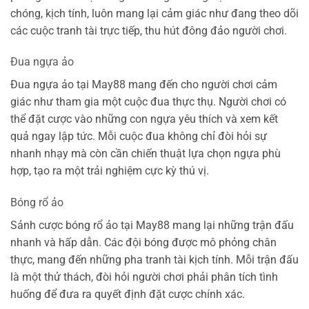
chóng, kịch tính, luôn mang lại cảm giác như đang theo dõi
các cuộc tranh tài trực tiếp, thu hút đông đảo người chơi.
Đua ngựa ảo
Đua ngựa ảo tại May88 mang đến cho người chơi cảm
giác như tham gia một cuộc đua thực thụ. Người chơi có
thể đặt cược vào những con ngựa yêu thích và xem kết
quả ngay lập tức. Mỗi cuộc đua không chỉ đòi hỏi sự
nhanh nhạy mà còn cần chiến thuật lựa chọn ngựa phù
hợp, tạo ra một trải nghiệm cực kỳ thú vị.
Bóng rổ ảo
Sảnh cược bóng rổ ảo tại May88 mang lại những trận đấu
nhanh và hấp dẫn. Các đội bóng được mô phỏng chân
thực, mang đến những pha tranh tài kịch tính. Mỗi trận đấu
là một thử thách, đòi hỏi người chơi phải phân tích tình
huống để đưa ra quyết định đặt cược chính xác.