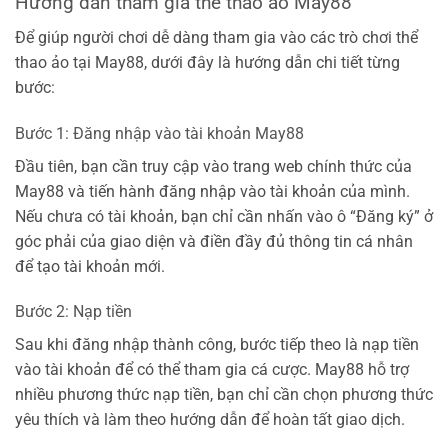
Hướng dẫn tham gia thể thao ảo May88
Để giúp người chơi dễ dàng tham gia vào các trò chơi thể
thao ảo tại May88, dưới đây là hướng dẫn chi tiết từng
bước:
Bước 1: Đăng nhập vào tài khoản May88
Đầu tiên, bạn cần truy cập vào trang web chính thức của
May88 và tiến hành đăng nhập vào tài khoản của mình.
Nếu chưa có tài khoản, bạn chỉ cần nhấn vào ô “Đăng ký” ở
góc phải của giao diện và điền đầy đủ thông tin cá nhân
để tạo tài khoản mới.
Bước 2: Nạp tiền
Sau khi đăng nhập thành công, bước tiếp theo là nạp tiền
vào tài khoản để có thể tham gia cá cược. May88 hỗ trợ
nhiều phương thức nạp tiền, bạn chỉ cần chọn phương thức
yêu thích và làm theo hướng dẫn để hoàn tất giao dịch.