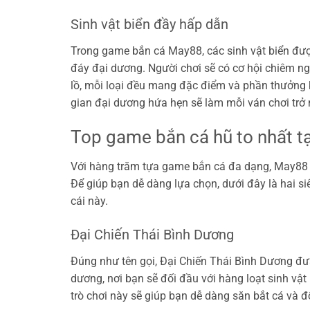
Sinh vật biển đầy hấp dẫn
Trong game bắn cá May88, các sinh vật biển đượ
đáy đại dương. Người chơi sẽ có cơ hội chiêm n
lồ, mỗi loại đều mang đặc điểm và phần thưởng
gian đại dương hứa hẹn sẽ làm mỗi ván chơi trở n
Top game bắn cá hũ to nhất t
Với hàng trăm tựa game bắn cá đa dạng, May88
Để giúp bạn dễ dàng lựa chọn, dưới đây là hai s
cái này.
Đại Chiến Thái Bình Dương
Đúng như tên gọi, Đại Chiến Thái Bình Dương đưa
dương, nơi bạn sẽ đối đầu với hàng loạt sinh vật 
trò chơi này sẽ giúp bạn dễ dàng săn bắt cá và đ