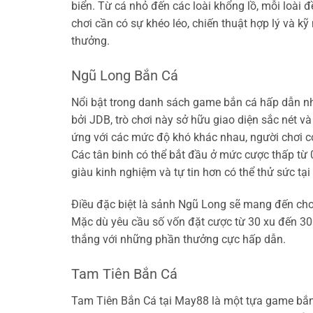
biển. Từ cá nhỏ đến các loài khổng lồ, mỗi loài 
chơi cần có sự khéo léo, chiến thuật hợp lý và k
thưởng.
Ngũ Long Bắn Cá
Nổi bật trong danh sách game bắn cá hấp dẫn nh
bởi JDB, trò chơi này sở hữu giao diện sắc nét v
ứng với các mức độ khó khác nhau, người chơi c
Các tân binh có thể bắt đầu ở mức cược thấp từ 
giàu kinh nghiệm và tự tin hơn có thể thử sức tại
Điều đặc biệt là sảnh Ngũ Long sẽ mang đến ch
Mặc dù yêu cầu số vốn đặt cược từ 30 xu đến 300
thắng với những phần thưởng cực hấp dẫn.
Tam Tiên Bắn Cá
Tam Tiên Bắn Cá tại May88 là một tựa game bắn 