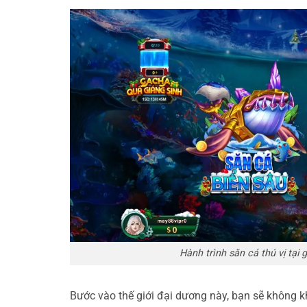
Hành trình săn cá thú vị tại
Bước vào thế giới đại dương này, bạn sẽ không k