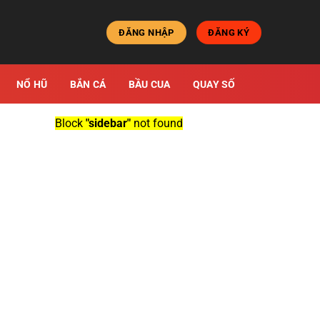
ĐĂNG NHẬP
ĐĂNG KÝ
NỔ HŨ
BẮN CÁ
BẦU CUA
QUAY SỐ
Block
"sidebar"
not found