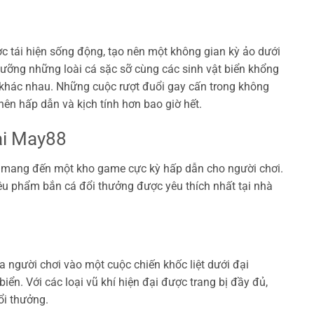
c tái hiện sống động, tạo nên một không gian kỳ ảo dưới
gưỡng những loài cá sặc sỡ cùng các sinh vật biển khổng
 khác nhau. Những cuộc rượt đuổi gay cấn trong không
ên hấp dẫn và kịch tính hơn bao giờ hết.
ại May88
 mang đến một kho game cực kỳ hấp dẫn cho người chơi.
iêu phẩm bắn cá đổi thưởng được yêu thích nhất tại nhà
 người chơi vào một cuộc chiến khốc liệt dưới đại
biển. Với các loại vũ khí hiện đại được trang bị đầy đủ,
ổi thưởng.