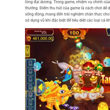
lòng đại dương. Trong game, nhiệm vụ chính của 
thưởng. Điểm thu hút của game là cách chơi dễ d
sống động, mang đến trải nghiệm chân thực cho 
sử dụng vũ khí đặc biệt để tiêu diệt các loại cá 