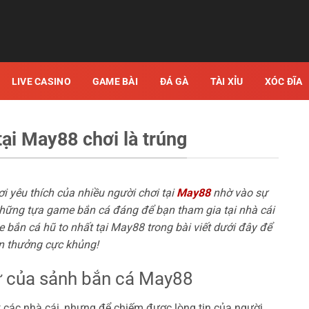
LIVE CASINO
GAME BÀI
ĐÁ GÀ
TÀI XỈU
XÓC ĐĨA
ại May88 chơi là trúng
i yêu thích của nhiều người chơi tại
May88
nhờ vào sự
những tựa game bắn cá đáng để bạn tham gia tại nhà cái
bắn cá hũ to nhất tại May88 trong bài viết dưới đây để
ăn thưởng cực khủng!
ừ của sảnh bắn cá May88
 các nhà cái, nhưng để chiếm được lòng tin của người