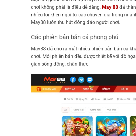
chơi không phải là điều dễ dàng.
May 88
đã thành
nhiều lời khen ngợi từ các chuyên gia trong ngà
May88 luôn thu hút đông đảo người chơi.
Các phiên bản bắn cá phong phú
May88 đã cho ra mắt nhiều phiên bản bắn cá kh
chơi. Mỗi phiên bản đều được thiết kế với đồ họa 
gian sống động, chân thực.