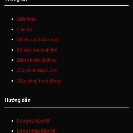
Giới thiệu
Liên hệ
Chính sách bảo mật
Cờ bạc trách nhiệm
Điều khoản dịch vụ
CTO Đinh Mai Lâm
Giấy phép hoạt động
Hướng dẫn
Đăng ký May88
Đăng nhập May88