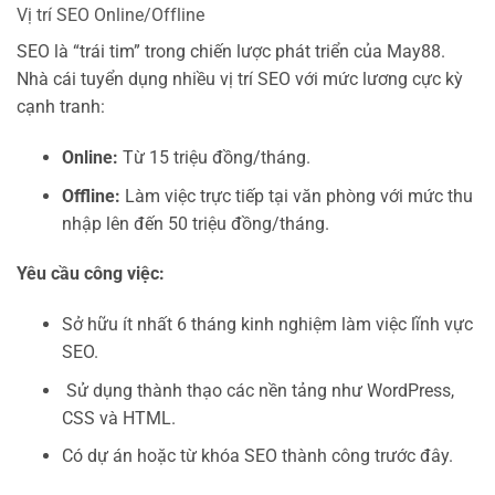
Vị trí SEO Online/Offline
SEO là “trái tim” trong chiến lược phát triển của May88.
Nhà cái tuyển dụng nhiều vị trí SEO với mức lương cực kỳ
cạnh tranh:
Online:
Từ 15 triệu đồng/tháng.
Offline:
Làm việc trực tiếp tại văn phòng với mức thu
nhập lên đến 50 triệu đồng/tháng.
Yêu cầu công việc:
Sở hữu ít nhất 6 tháng kinh nghiệm làm việc lĩnh vực
SEO.
Sử dụng thành thạo các nền tảng như WordPress,
CSS và HTML.
Có dự án hoặc từ khóa SEO thành công trước đây.