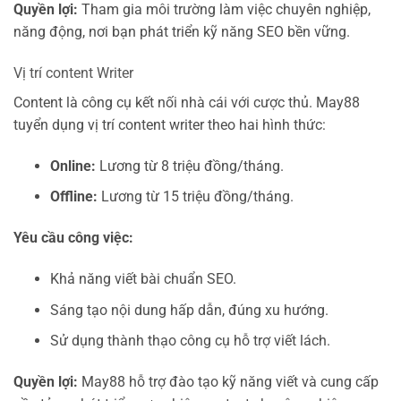
Quyền lợi:
Tham gia môi trường làm việc chuyên nghiệp,
năng động, nơi bạn phát triển kỹ năng SEO bền vững.
Vị trí content Writer
Content là công cụ kết nối nhà cái với cược thủ. May88
tuyển dụng vị trí content writer theo hai hình thức:
Online:
Lương từ 8 triệu đồng/tháng.
Offline:
Lương từ 15 triệu đồng/tháng.
Yêu cầu công việc:
Khả năng viết bài chuẩn SEO.
Sáng tạo nội dung hấp dẫn, đúng xu hướng.
Sử dụng thành thạo công cụ hỗ trợ viết lách.
Quyền lợi:
May88 hỗ trợ đào tạo kỹ năng viết và cung cấp