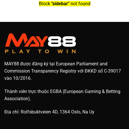
Block
"sidebar"
not found
MAY88 được đăng ký tại European Parliament and
Commission Transparency Registry với ĐKKD số C-39017
vào 10/2016.
Thành viên trực thuộc EGBA (European Gaming & Betting
Association).
Địa chỉ: Rolfsbuktveien 4D, 1364 Oslo, Na Uy