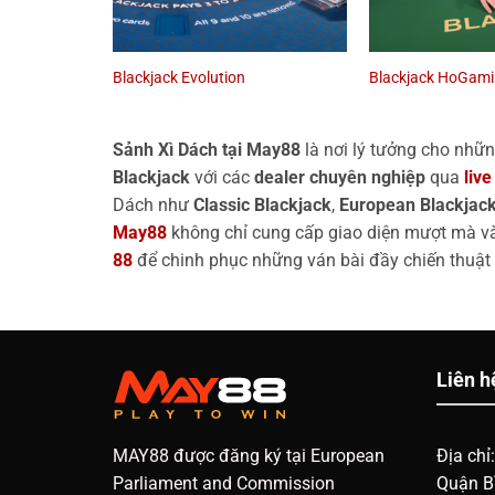
Blackjack Evolution
Blackjack HoGam
Sảnh Xì Dách tại May88
là nơi lý tưởng cho nhữn
Blackjack
với các
dealer chuyên nghiệp
qua
live
Dách như
Classic Blackjack
,
European Blackjac
May88
không chỉ cung cấp giao diện mượt mà 
88
để chinh phục những ván bài đầy chiến thuật
Liên h
MAY88 được đăng ký tại European
Địa chỉ
Parliament and Commission
Quận B