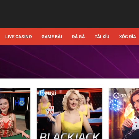
LIVE CASINO
GAME BÀI
ĐÁ GÀ
TÀI XỈU
XÓC ĐĨA