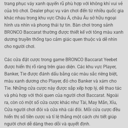
trang phục váy xanh quyến rũ phù hợp với không khí vui vẻ
của trò chơi. Dealer phục vụ ván chơi đến từ nhiều quốc gia
khác nhau trong khu vực Châu Á, châu Âu sở hữu ngoại
hình ưa nhìn và phong thái tự tin. Bàn chơi trong sảnh
BRONCO Baccarat thường được thiết kế với tông màu xanh
dương truyền thống tạo cảm giác quen thuộc và dễ nhìn
cho người chơi.
Các cửa đặt cược trong game BRONCO Baccarat Yeebet
được hiển thị rõ ràng trên giao diện. Các khu vực Player,
Banker, Tie được đánh dấu bằng các màu sắc riêng biệt,
màu xanh dương cho Player, đỏ cho Banker và xám cho
Tie. Những cửa cược này được sắp xếp hợp lý, dễ thao tác
và phù hợp với thói quen của người chơi Baccarat. Ngoài
ra, còn có một số cửa cược khác như Tài, May Mắn, Xỉu,
Cửa người chơi đôi và cửa nhà cái đôi. Mỗi cửa cược đều
hiển thị số tiền cược và tỉ lệ thắng một cách chi tiết giúp
người chơi dễ dàng theo dõi và quyết định.