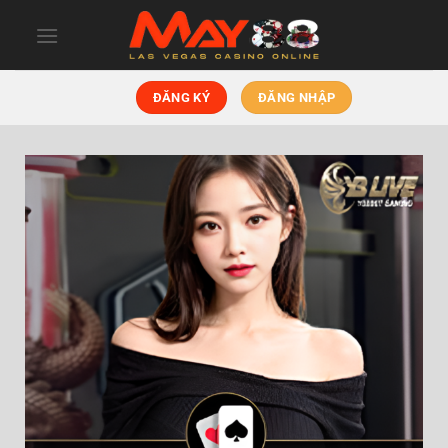
Chuyển
đến
nội
dung
ĐĂNG KÝ
ĐĂNG NHẬP