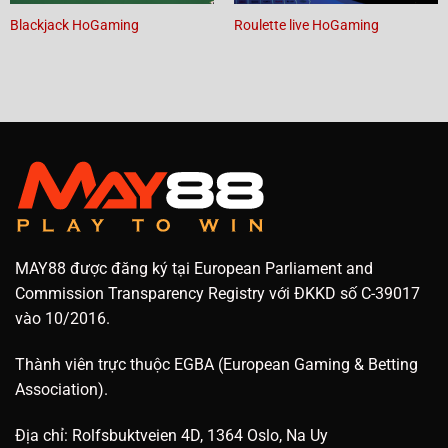
Blackjack HoGaming
Roulette live HoGaming
MAY88 được đăng ký tại European Parliament and
Commission Transparency Registry với ĐKKD số C-39017
vào 10/2016.
Thành viên trực thuộc EGBA (European Gaming & Betting
Association).
Địa chỉ: Rolfsbuktveien 4D, 1364 Oslo, Na Uy