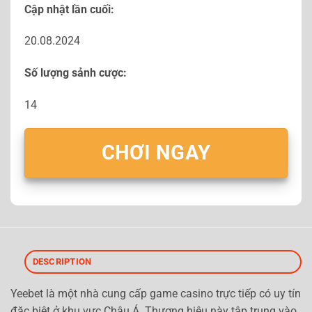
Cập nhật lần cuối:
20.08.2024
Số lượng sảnh cược:
14
CHƠI NGAY
DESCRIPTION
Yeebet là một nhà cung cấp game casino trực tiếp có uy tín
đặc biệt ở khu vực Châu Á. Thương hiệu này tập trung vào