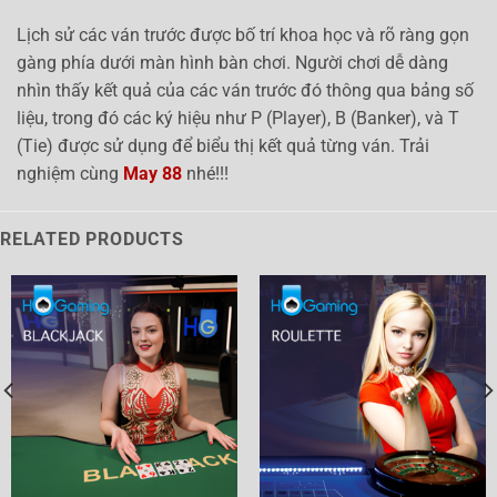
Lịch sử các ván trước được bố trí khoa học và rõ ràng gọn
gàng phía dưới màn hình bàn chơi. Người chơi dễ dàng
nhìn thấy kết quả của các ván trước đó thông qua bảng số
liệu, trong đó các ký hiệu như P (Player), B (Banker), và T
(Tie) được sử dụng để biểu thị kết quả từng ván. Trải
nghiệm cùng
May 88
nhé!!!
RELATED PRODUCTS