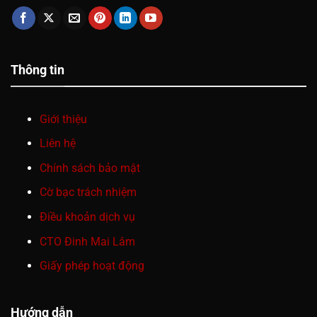
Thông tin
Giới thiệu
Liên hệ
Chính sách bảo mật
Cờ bạc trách nhiệm
Điều khoản dịch vụ
CTO Đinh Mai Lâm
Giấy phép hoạt động
Hướng dẫn