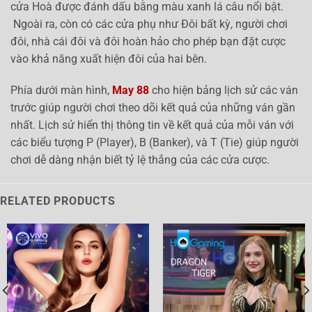
cửa Hoà được đánh dấu bằng màu xanh lá câu nổi bật.
Ngoài ra, còn có các cửa phụ như Đôi bất kỳ, người chơi
đôi, nhà cái đôi và đôi hoàn hảo cho phép bạn đặt cược
vào khả năng xuất hiện đôi của hai bên.
Phía dưới màn hình,
May 88
cho hiện bảng lịch sử các ván
trước giúp người chơi theo dõi kết quả của những ván gần
nhất. Lịch sử hiển thị thông tin về kết quả của mỗi ván với
các biểu tượng P (Player), B (Banker), và T (Tie) giúp người
chơi dễ dàng nhận biết tỷ lệ thắng của các cửa cược.
RELATED PRODUCTS