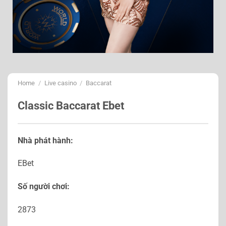
Home
/
Live casino
/
Baccarat
Classic Baccarat Ebet
Nhà phát hành:
EBet
Số người chơi:
2873