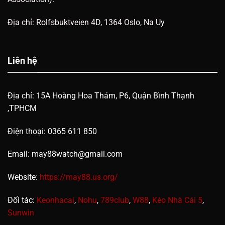
Địa chỉ: Rolfsbuktveien 4D, 1364 Oslo, Na Uy
Liên hệ
Địa chỉ: 15A Hoàng Hoa Thám, P6, Quận Bình Thạnh
,TPHCM
Điện thoại: 0365 611 850
Email:
may88watch@gmail.com
Website:
https://may88.us.org/
Đối tác:
Keonhacai
,
Nohu
,
789club
,
W88
,
Kèo Nhà Cái 5
,
Sunwin