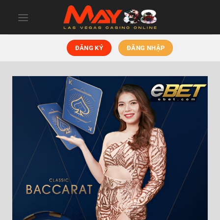
Chuyển
đến
nội
dung
ĐĂNG KÝ
ĐĂNG NHẬP