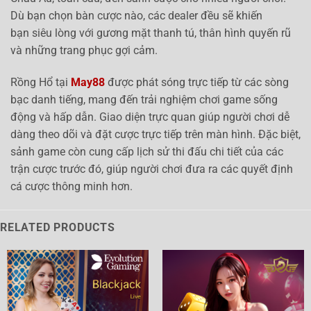
Dù bạn chọn bàn cược nào, các dealer đều sẽ khiến
bạn siêu
lòng với gương mặt thanh tú, thân hình quyến rũ
và những trang phục gợi cảm.
Rồng Hổ tại
May88
được phát sóng trực tiếp từ các sòng
bạc danh tiếng, mang đến trải nghiệm chơi game sống
động và hấp dẫn. Giao diện trực quan giúp người chơi dễ
dàng theo dõi và đặt cược trực tiếp trên màn hình. Đặc biệt,
sảnh game còn cung cấp lịch sử thi đấu chi tiết của các
trận cược trước đó, giúp người chơi đưa ra các quyết định
cá cược thông minh hơn.
RELATED PRODUCTS