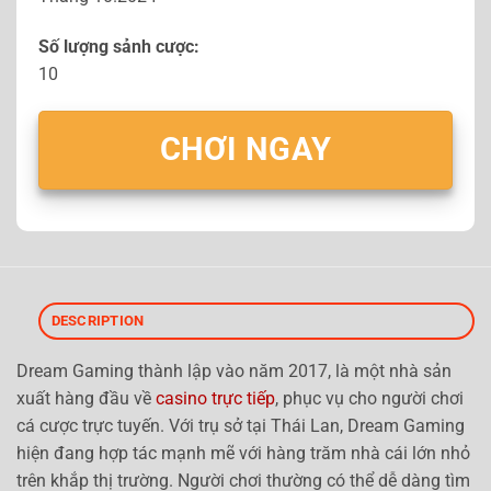
Số lượng sảnh cược:
10
CHƠI NGAY
DESCRIPTION
Dream Gaming thành lập vào năm 2017, là một nhà sản
xuất hàng đầu về
casino trực tiếp
, phục vụ cho người chơi
cá cược trực tuyến. Với trụ sở tại Thái Lan, Dream Gaming
hiện đang hợp tác mạnh mẽ với hàng trăm nhà cái lớn nhỏ
trên khắp thị trường. Người chơi thường có thể dễ dàng tìm