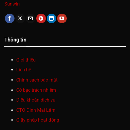
Sunwin
Thông tin
Giới thiệu
Liên hệ
Chính sách bảo mật
Cờ bạc trách nhiệm
Điều khoản dịch vụ
CTO Đinh Mai Lâm
Giấy phép hoạt động