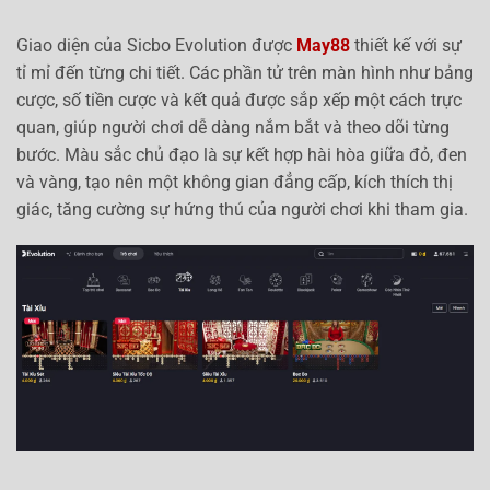
Giao diện của Sicbo Evolution được
May88
thiết kế với sự
tỉ mỉ đến từng chi tiết. Các phần tử trên màn hình như bảng
cược, số tiền cược và kết quả được sắp xếp một cách trực
quan, giúp người chơi dễ dàng nắm bắt và theo dõi từng
bước. Màu sắc chủ đạo là sự kết hợp hài hòa giữa đỏ, đen
và vàng, tạo nên một không gian đẳng cấp, kích thích thị
giác, tăng cường sự hứng thú của người chơi khi tham gia.