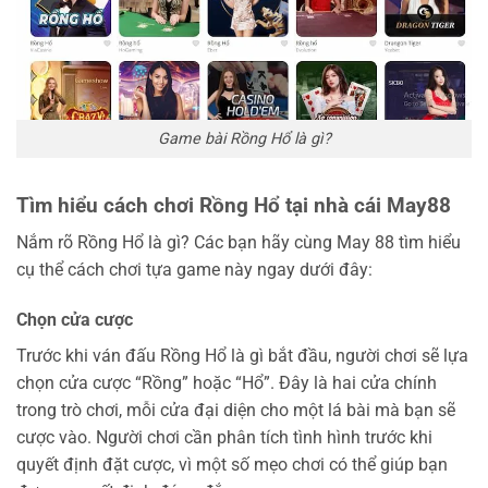
Game bài Rồng Hổ là gì?
Tìm hiểu cách chơi Rồng Hổ tại nhà cái May88
Nắm rõ Rồng Hổ là gì? Các bạn hãy cùng May 88 tìm hiểu
cụ thể cách chơi tựa game này ngay dưới đây:
Chọn cửa cược
Trước khi ván đấu Rồng Hổ là gì bắt đầu, người chơi sẽ lựa
chọn cửa cược “Rồng” hoặc “Hổ”. Đây là hai cửa chính
trong trò chơi, mỗi cửa đại diện cho một lá bài mà bạn sẽ
cược vào. Người chơi cần phân tích tình hình trước khi
quyết định đặt cược, vì một số mẹo chơi có thể giúp bạn