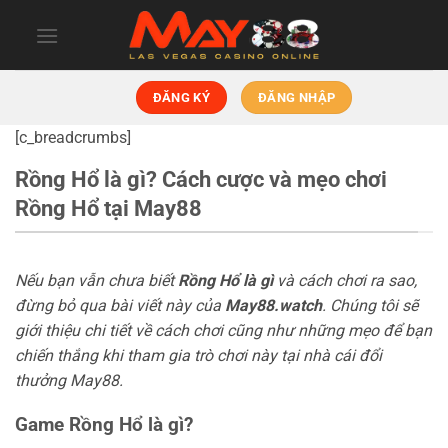
Chuyển
đến
nội
dung
ĐĂNG KÝ
ĐĂNG NHẬP
[c_breadcrumbs]
Rồng Hổ là gì? Cách cược và mẹo chơi
Rồng Hổ tại May88
Nếu bạn vẫn chưa biết
Rồng Hổ là gì
và cách chơi ra sao,
đừng bỏ qua bài viết này của
May88.watch
. Chúng tôi sẽ
giới thiệu chi tiết về cách chơi cũng như những mẹo để bạn
chiến thắng khi tham gia trò chơi này tại nhà cái đổi
thưởng May88.
Game Rồng Hổ là gì?