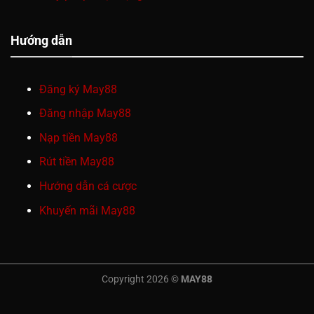
Hướng dẫn
Đăng ký May88
Đăng nhập May88
Nạp tiền May88
Rút tiền May88
Hướng dẫn cá cược
Khuyến mãi May88
Copyright 2026 ©
MAY88