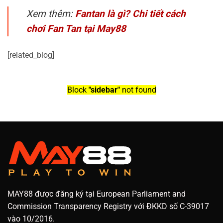
Xem thêm:
Fantan là gì? Chi tiết cách
chơi Fan Tan tại May88
[related_blog]
Block
"sidebar"
not found
MAY88 được đăng ký tại European Parliament and
Commission Transparency Registry với ĐKKD số C-39017
vào 10/2016.