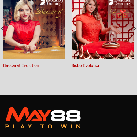
Baccarat Evolution
Sicbo Evolution