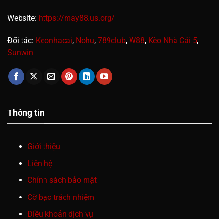
Website:
https://may88.us.org/
Đối tác:
Keonhacai
,
Nohu
,
789club
,
W88
,
Kèo Nhà Cái 5
,
Sunwin
Thông tin
Giới thiệu
Liên hệ
Chính sách bảo mật
Cờ bạc trách nhiệm
Điều khoản dịch vụ