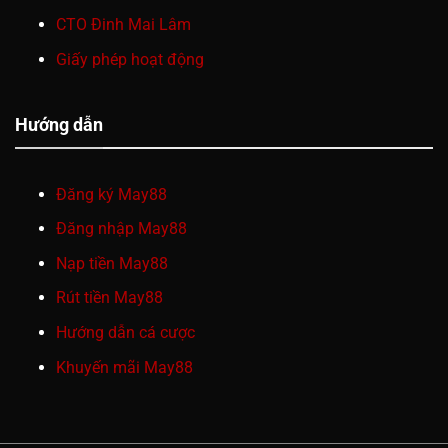
CTO Đinh Mai Lâm
Giấy phép hoạt động
Hướng dẫn
Đăng ký May88
Đăng nhập May88
Nạp tiền May88
Rút tiền May88
Hướng dẫn cá cược
Khuyến mãi May88