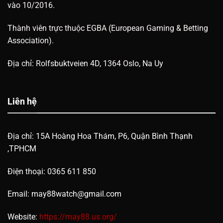
vào 10/2016.
Thành viên trực thuộc EGBA (European Gaming & Betting
Association).
Địa chỉ: Rolfsbuktveien 4D, 1364 Oslo, Na Uy
Liên hệ
Địa chỉ: 15A Hoàng Hoa Thám, P6, Quận Bình Thạnh
,TPHCM
Điện thoại: 0365 611 850
Email:
may88watch@gmail.com
Website:
https://may88.us.org/