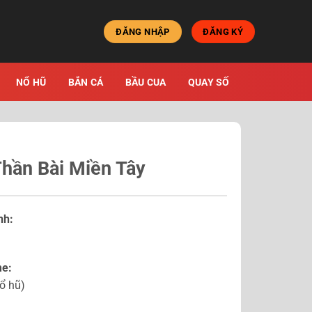
ĐĂNG NHẬP
ĐĂNG KÝ
NỔ HŨ
BẮN CÁ
BẦU CUA
QUAY SỐ
hần Bài Miền Tây
nh:
me:
ổ hũ)