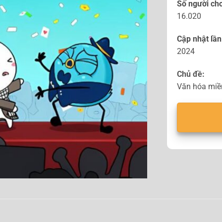
Số người chơ
16.020
Cập nhật lần
2024
Chủ đề:
Văn hóa miền