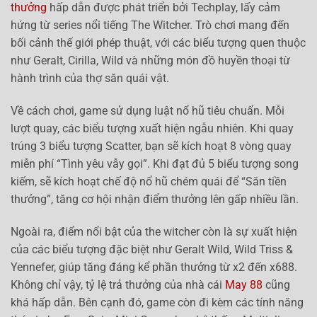
thưởng
hấp dẫn được phát triển bởi Techplay, lấy cảm
hứng từ series nổi tiếng The Witcher. Trò chơi mang đến
bối cảnh thế giới phép thuật, với các biểu tượng quen thuộc
như Geralt, Cirilla, Wild và những món đồ huyền thoại từ
hành trình của thợ săn quái vật.
Về cách chơi, game sử dụng luật nổ hũ tiêu chuẩn. Mỗi
lượt quay, các biểu tượng xuất hiện ngẫu nhiên. Khi quay
trúng 3 biểu tượng Scatter, bạn sẽ kích hoạt 8 vòng quay
miễn phí “Tình yêu vẫy gọi”. Khi đạt đủ 5 biểu tượng song
kiếm, sẽ kích hoạt chế độ nổ hũ chém quái để “Săn tiền
thưởng”, tăng cơ hội nhận điểm thưởng lên gấp nhiều lần.
Ngoài ra, điểm nổi bật của the witcher còn là sự xuất hiện
của các biểu tượng đặc biệt như Geralt Wild, Wild Triss &
Yennefer, giúp tăng đáng kể phần thưởng từ x2 đến x688.
Không chỉ vậy, tỷ lệ trả thưởng của nhà cái
May 88
cũng
khá hấp dẫn. Bên cạnh đó, game còn đi kèm các tính năng