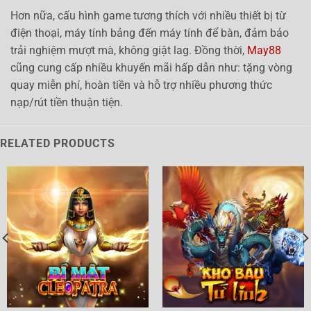
Hơn nữa, cấu hình game tương thích với nhiều thiết bị từ
điện thoại, máy tính bảng đến máy tính để bàn, đảm bảo
trải nghiệm mượt mà, không giật lag. Đồng thời,
May88
cũng cung cấp nhiều khuyến mãi hấp dẫn như: tặng vòng
quay miễn phí, hoàn tiền và hỗ trợ nhiều phương thức
nạp/rút tiền thuận tiện.
RELATED PRODUCTS