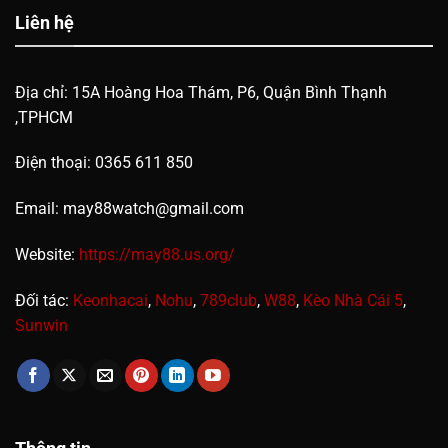
Liên hệ
Địa chỉ: 15A Hoàng Hoa Thám, P6, Quận Bình Thạnh
,TPHCM
Điện thoại: 0365 611 850
Email:
may88watch@gmail.com
Website:
https://may88.us.org/
Đối tác:
Keonhacai
,
Nohu
,
789club
,
W88
,
Kèo Nhà Cái 5
,
Sunwin