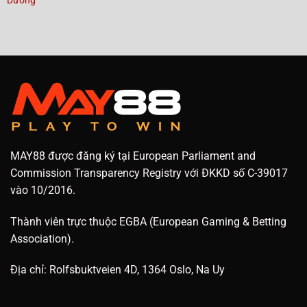
Dương
MAY88 được đăng ký tại European Parliament and
Commission Transparency Registry với ĐKKD số C-39017
vào 10/2016.
Thành viên trực thuộc EGBA (European Gaming & Betting
Association).
Địa chỉ: Rolfsbuktveien 4D, 1364 Oslo, Na Uy