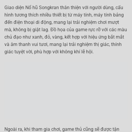
Giao diện Nổ hũ Songkran thân thiện với người dùng, cấu
hình tương thích nhiều thiết bị từ máy tính, máy tính bảng
đến điện thoại di động, mang lại trải nghiệm chơi mượt
mà, không bị giật lag. Đồ họa của game rực rỡ với các màu
chủ đạo như xanh, đỏ, vàng, kết hợp với hiệu ứng bắt mắt
và âm thanh vui tươi, mang lại trải nghiệm thị giác, thính
giác tuyệt vời, phù hợp với không khí lễ hội.
Ngoài ra, khi tham gia chơi, game thủ cũng sẽ được tận