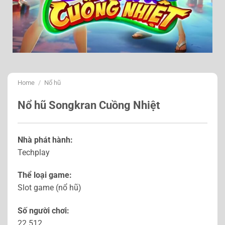
Home
/
Nổ hũ
Nổ hũ Songkran Cuồng Nhiệt
Nhà phát hành:
Techplay
Thể loại game:
Slot game (nổ hũ)
Số người chơi:
22.512