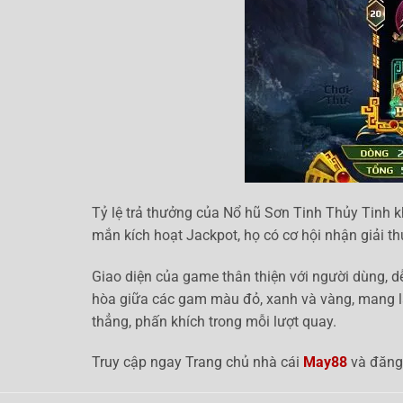
Tỷ lệ trả thưởng của Nổ hũ Sơn Tinh Thủy Tinh k
mắn kích hoạt Jackpot, họ có cơ hội nhận giải th
Giao diện của game thân thiện với người dùng, dễ
hòa giữa các gam màu đỏ, xanh và vàng, mang lạ
thẳng, phấn khích trong mỗi lượt quay.
Truy cập ngay Trang chủ nhà cái
May88
và đăng 