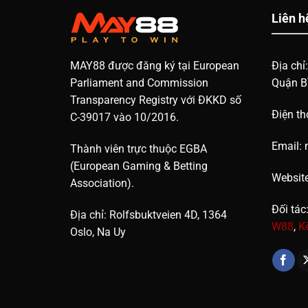
Liên h
MAY88 được đăng ký tại European
Địa chỉ
Parliament and Commission
Quận B
Transparency Registry với ĐKKD số
Điện th
C-39017 vào 10/2016.
Email:
Thành viên trực thuộc EGBA
(European Gaming & Betting
Websit
Association).
Đối tác
Địa chỉ: Rolfsbuktveien 4D, 1364
W88
,
K
Oslo, Na Uy