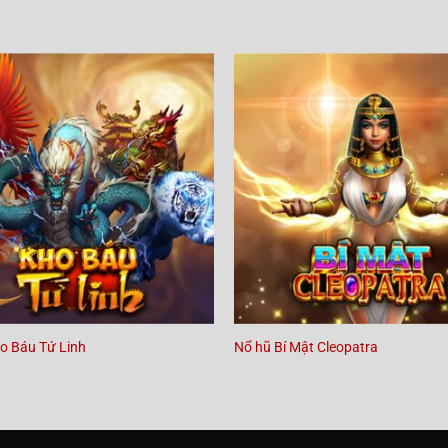
o Báu Tứ Linh
Nổ hũ Bí Mật Cleopatra