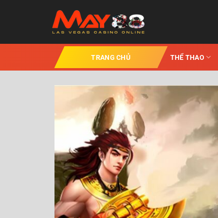
Chuyển
đến
nội
dung
TRANG CHỦ
THỂ THAO