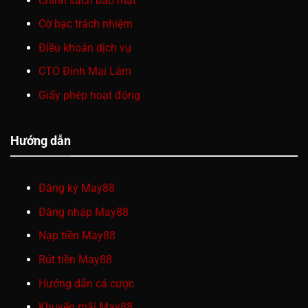
Chính sách bảo mật
Cờ bạc trách nhiệm
Điều khoản dịch vụ
CTO Đinh Mai Lâm
Giấy phép hoạt động
Hướng dẫn
Đăng ký May88
Đăng nhập May88
Nạp tiền May88
Rút tiền May88
Hướng dẫn cá cược
Khuyến mãi May88