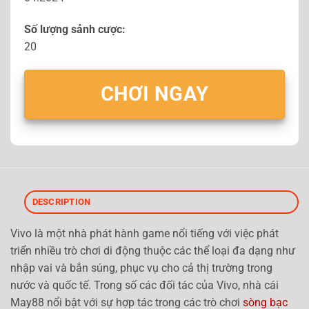
Số lượng sảnh cược:
20
CHƠI NGAY
DESCRIPTION
Vivo là một nhà phát hành game nổi tiếng với việc phát
triển nhiều trò chơi di động thuộc các thể loại đa dạng như
nhập vai và bắn súng, phục vụ cho cả thị trường trong
nước và quốc tế. Trong số các đối tác của Vivo, nhà cái
May88 nổi bật với sự hợp tác trong các trò chơi
sòng bạc