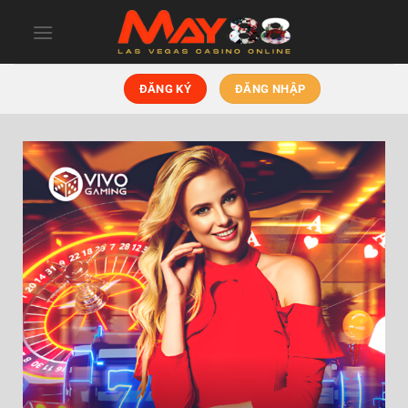
Chuyển
đến
nội
dung
ĐĂNG KÝ
ĐĂNG NHẬP