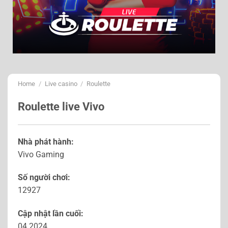
Home
/
Live casino
/
Roulette
Roulette live Vivo
Nhà phát hành:
Vivo Gaming
Số người chơi:
12927
Cập nhật lần cuối:
04.2024