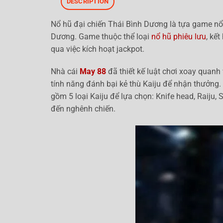
DESCRIPTION
Nổ hũ đại chiến Thái Bình Dương là tựa game nổ h
Dương. Game thuộc thể loại
nổ hũ phiêu lưu
, kế
qua việc kích hoạt jackpot.
Nhà cái
May 88
đã thiết kế luật chơi xoay quanh
tính năng đánh bại kẻ thù Kaiju để nhận thưởng.
gồm 5 loại Kaiju để lựa chọn: Knife head, Raiju, S
đến nghênh chiến.