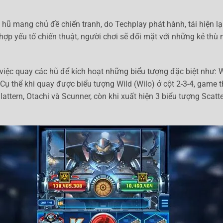
ũ mang chủ đề chiến tranh, do Techplay phát hành, tái hiện lại 
t hợp yếu tố chiến thuật, người chơi sẽ đối mặt với những kẻ thù
 việc quay các hũ để kích hoạt những biểu tượng đặc biệt như: 
 Cụ thể khi quay được biểu tượng Wild (Wilo) ở cột 2-3-4, game
lattern, Otachi và Scunner, còn khi xuất hiện 3 biểu tượng Scatter