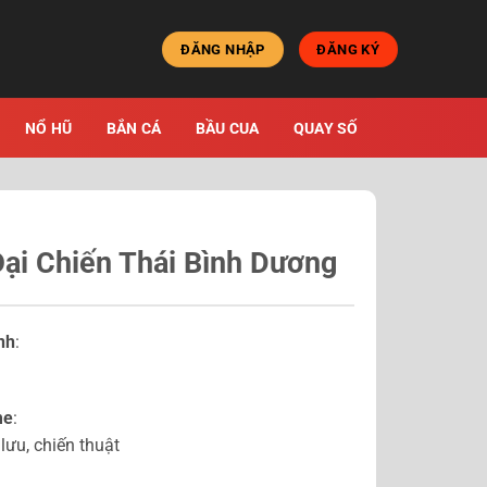
ĐĂNG NHẬP
ĐĂNG KÝ
NỔ HŨ
BẮN CÁ
BẦU CUA
QUAY SỐ
ại Chiến Thái Bình Dương
nh
:
me
:
lưu, chiến thuật