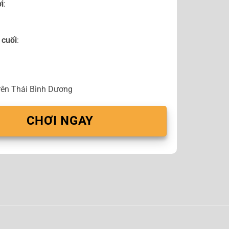
i
:
 cuối
:
rên Thái Bình Dương
CHƠI NGAY