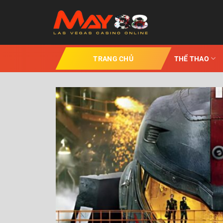
Chuyển
đến
nội
dung
TRANG CHỦ
THỂ THAO